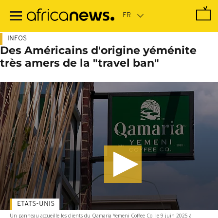
Passer
au
contenu
principal
INFOS
Des Américains d'origine yéménite
très amers de la "travel ban"
ETATS-UNIS
Un panneau accueille les clients du Qamaria Yemeni Coffee Co. le 9 juin 2025 à