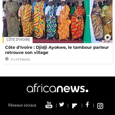
CÔTE D'IVOIRE
01:58
Côte d'Ivoire : Djidji Ayokwe, le tambour parleur
retrouve son village
Il y a 9 heures
Réseaux sociaux