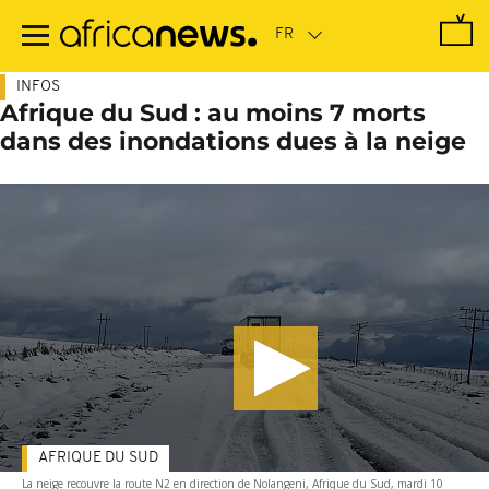
Passer
au
contenu
principal
INFOS
Afrique du Sud : au moins 7 morts
dans des inondations dues à la neige
AFRIQUE DU SUD
La neige recouvre la route N2 en direction de Nolangeni, Afrique du Sud, mardi 10