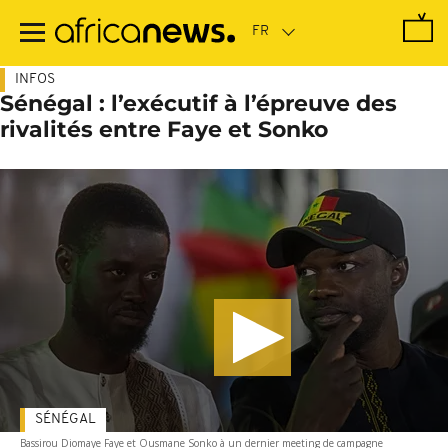
Passer
au
contenu
principal
INFOS
Sénégal : l’exécutif à l’épreuve des
rivalités entre Faye et Sonko
SÉNÉGAL
Bassirou Diomaye Faye et Ousmane Sonko à un dernier meeting de campagne