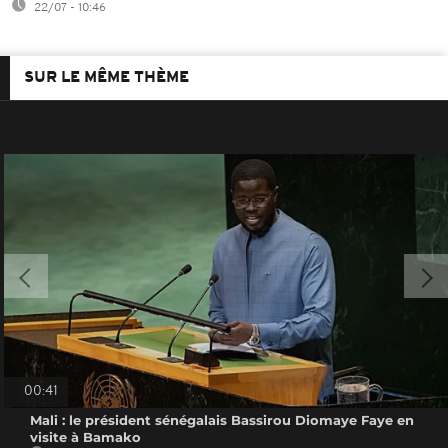
22/07 - 10:46
SUR LE MÊME THÈME
00:41
Mali : le président sénégalais Bassirou Diomaye Faye en
visite à Bamako