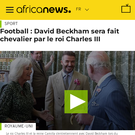
Passer
au
contenu
principal
SPORT
Football : David Beckham sera fait
chevalier par le roi Charles III
ROYAUME-UNI
Le roi Charles III et la reine Camilla s'entretiennent avec David Beckham lors du