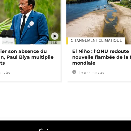
CHANGEMENT CLIMATIQUE
00:59
lier son absence du
El Niño : l'ONU redoute
, Paul Biya multiplie
nouvelle flambée de la 
ts
mondiale
minutes
Il y a 44 minutes