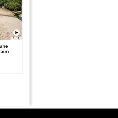
01:14
 une
faim