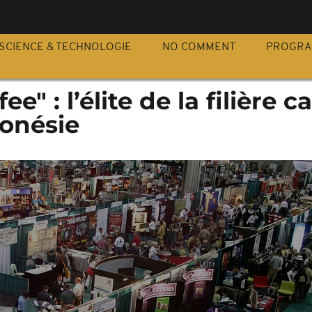
S
SCIENCE & TECHNOLOGIE
NO COMMENT
PROGR
e" : l’élite de la filière c
donésie