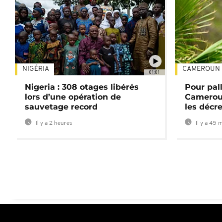
NIGÉRIA
CAMEROUN
01:01
Nigeria : 308 otages libérés
Pour pal
lors d’une opération de
Cameroun
sauvetage record
les décre
Il y a 2 heures
Il y a 45 