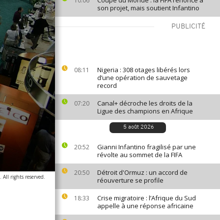
Coupe du Monde : la FIFA renonce à
10:06
son projet, mais soutient Infantino
PUBLICITÉ
Nigeria : 308 otages libérés lors
08:11
d’une opération de sauvetage
record
Canal+ décroche les droits de la
07:20
Ligue des champions en Afrique
5 août 2026
Gianni Infantino fragilisé par une
20:52
révolte au sommet de la FIFA
Détroit d'Ormuz : un accord de
20:50
All rights reserved.
réouverture se profile
Crise migratoire : l’Afrique du Sud
18:33
appelle à une réponse africaine