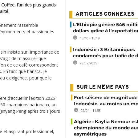
f Coffee, l’un des plus grands
lité.
ARTICLES CONNEXES
L'Ethiopie génère 546 mill
événement rassemble
dollars grâce à l'exportatio
 d’équipements et passionnés
13/10 - 15:19
Indonésie : 3 Britanniques
n insiste sur l’importance de
condamnés pour trafic de 
 s'agit de m'assurer que
28/07/2025
ation de ce café correspondent
 En tant que barista, je
au d’exigence, pour que le
SUR LE MÊME PAYS
Fort séisme de magnitude 
e d’accueillir l’édition 2025
Indonésie, au moins un mo
i 50 champions nationaux, un
 Jinyang Peng après trois jours
02/04 - 11:58
Algérie : Kaylia Nemour es
championne du monde aux
é et aspirant professionnel,
asymétriques