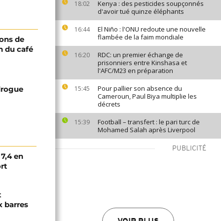
Kenya : des pesticides soupçonnés
18:02
d'avoir tué quinze éléphants
El Niño : l'ONU redoute une nouvelle
16:44
flambée de la faim mondiale
ions de
n du café
RDC: un premier échange de
16:20
prisonniers entre Kinshasa et
l'AFC/M23 en préparation
Pour pallier son absence du
drogue
15:45
Cameroun, Paul Biya multiplie les
décrets
Football – transfert : le pari turc de
15:39
Mohamed Salah après Liverpool
PUBLICITÉ
7,4 en
rt
t
 barres