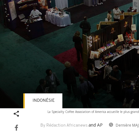
INDONÉSIE
Volume
La Specialty Coffee Association of America accueille le plus gr
90%
and AP
Dernière MAJ
By Rédaction Africanews