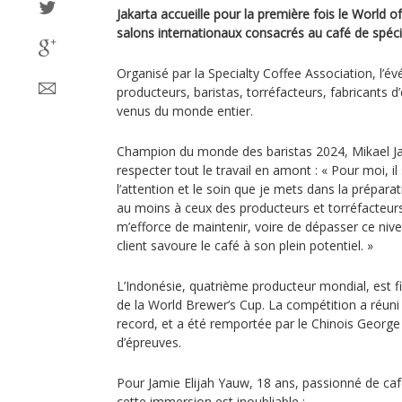
Jakarta accueille pour la première fois le World o
salons internationaux consacrés au café de spécia
Organisé par la Specialty Coffee Association, l’
producteurs, baristas, torréfacteurs, fabricants
venus du monde entier.
Champion du monde des baristas 2024, Mikael Jasi
respecter tout le travail en amont : « Pour moi, il
l’attention et le soin que je mets dans la prépar
au moins à ceux des producteurs et torréfacteurs.
m’efforce de maintenir, voire de dépasser ce nive
client savoure le café à son plein potentiel. »
L’Indonésie, quatrième producteur mondial, est fièr
de la World Brewer’s Cup. La compétition a réun
record, et a été remportée par le Chinois George
d’épreuves.
Pour Jamie Elijah Yauw, 18 ans, passionné de caf
cette immersion est inoubliable :