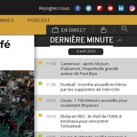
Rejoignez-nous
AMMES
PODCAST
EN DIRECT
DERNIÈRE MINUTE
afé
6 août 2026
Cameroun : après 58 jours
11:50
d'absence, l'inquiétude grandit
autour de Paul Biya
Football : Vozinha accueilli en héros
11:36
par les supporters de Colo-Colo
Ceuta : 1 100 mineurs accueillis pour
10:56
seulement 90 places
Ebola en RDC : le chef de l'OMS à
10:16
Kinshasa pour rencontrer
Tshisekedi