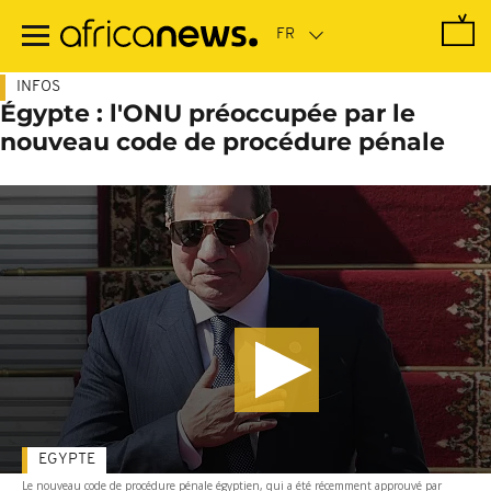
Passer
au
contenu
principal
INFOS
Égypte : l'ONU préoccupée par le
nouveau code de procédure pénale
EGYPTE
Le nouveau code de procédure pénale égyptien, qui a été récemment approuvé par