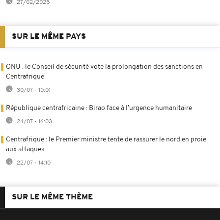
27/02/2025
SUR LE MÊME PAYS
ONU : le Conseil de sécurité vote la prolongation des sanctions en
Centrafrique
30/07 - 10:01
République centrafricaine : Birao face à l’urgence humanitaire
24/07 - 16:03
Centrafrique : le Premier ministre tente de rassurer le nord en proie
aux attaques
22/07 - 14:10
SUR LE MÊME THÈME