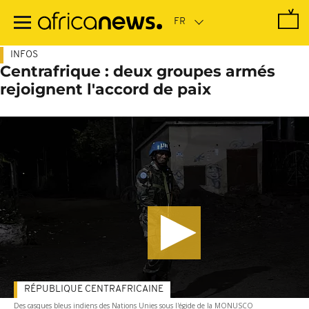
Passer
au
contenu
principal
INFOS
Centrafrique : deux groupes armés
rejoignent l'accord de paix
RÉPUBLIQUE CENTRAFRICAINE
Des casques bleus indiens des Nations Unies sous l'égide de la MONUSCO