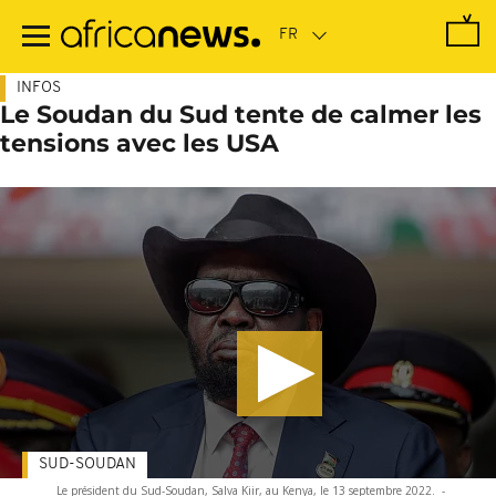
Passer
au
contenu
principal
INFOS
Le Soudan du Sud tente de calmer les
tensions avec les USA
SUD-SOUDAN
Le président du Sud-Soudan, Salva Kiir, au Kenya, le 13 septembre 2022.
-