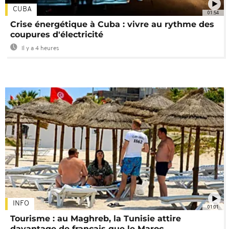
CUBA
01:54
Crise énergétique à Cuba : vivre au rythme des
coupures d'électricité
Il y a 4 heures
INFO
01:01
Tourisme : au Maghreb, la Tunisie attire
davantage de français que le Maroc