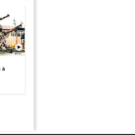
01:11
 à