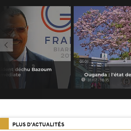
01:01
résident déchu Bazoum
immédiate
Ouganda : l'état de
31/07 - 18:35
PLUS D'ACTUALITÉS