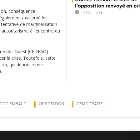
l’opposition renvoyé en pr
tion, conséquence
13/07 - 14:31
 également exacerbé les
tentative de marginalisation
d'autoritarisme à l'encontre du
ue de l'Ouest (CEDEAO)
r la crise. Toutefois, cette
ition, qui dénonce une
e.
SOCO EMBALO
OPPOSITION
DÉMOCRATIE