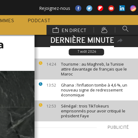
Rejoignez-nous
AMMES
PODCAST
EN DIRECT
DERNIÈRE MINUTE
a
7 août 2026
Tourisme : au Maghreb, la Tunisie
14:24
attire davantage de français que le
Maroc
Ghana : l’inflation tombe à 4,6 %, un
13:52
nouveau signe de redressement
économique
Sénégal : trois TikTokeurs
12:53
emprisonnés pour avoir critiqué le
président Faye
PUBLICITÉ