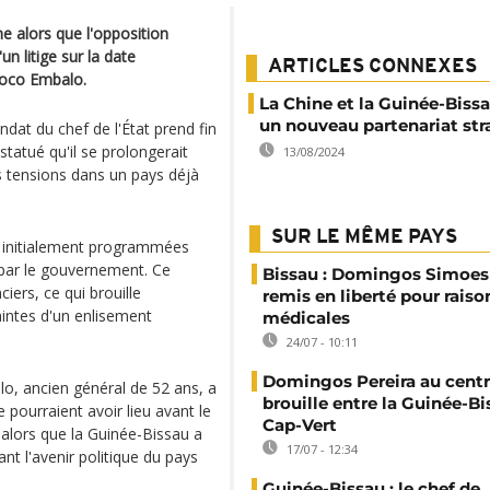
e alors que l'opposition
n litige sur la date
ARTICLES CONNEXES
soco Embalo.
La Chine et la Guinée-Biss
un nouveau partenariat st
ndat du chef de l'État prend fin
statué qu'il se prolongerait
13/08/2024
 tensions dans un pays déjà
SUR LE MÊME PAYS
es, initialement programmées
 par le gouvernement. Ce
Bissau : Domingos Simoes 
iers, ce qui brouille
remis en liberté pour raiso
raintes d'un enlisement
médicales
24/07 - 10:11
Domingos Pereira au centr
o, ancien général de 52 ans, a
brouille entre la Guinée-Bi
ne pourraient avoir lieu avant le
Cap-Vert
 alors que la Guinée-Bissau a
17/07 - 12:34
ant l'avenir politique du pays
Guinée-Bissau : le chef de