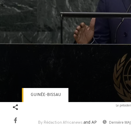
GUINÉE-BISSAU
Volume
Le présiden
90%
and AP
Dernière MAJ
By Rédaction Africanews