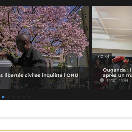
00:54
Ouganda : l
s libertés civiles inquiète l'ONU
après un ma
30/07 - 15:44