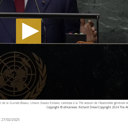
t de la Guinée-Bissau, Umaro Sissoco Embalo, s'adresse à la 79e session de l'Assemblée générale 
Copyright © africanews
Richard Drew/Copyright 2024 The AP.
:
27/02/2025