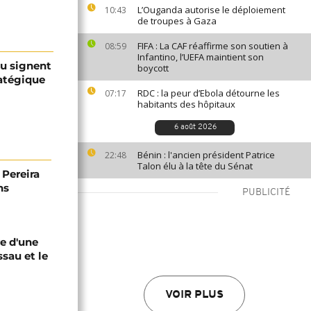
L’Ouganda autorise le déploiement
10:43
de troupes à Gaza
FIFA : La CAF réaffirme son soutien à
08:59
Infantino, l’UEFA maintient son
au signent
boycott
ratégique
RDC : la peur d’Ebola détourne les
07:17
habitants des hôpitaux
6 août 2026
Bénin : l'ancien président Patrice
22:48
Talon élu à la tête du Sénat
Pereira
ns
PUBLICITÉ
e d'une
ssau et le
VOIR PLUS