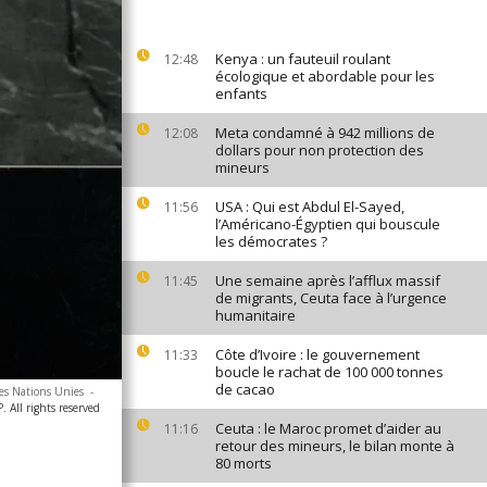
Kenya : un fauteuil roulant
12:48
écologique et abordable pour les
enfants
Meta condamné à 942 millions de
12:08
dollars pour non protection des
mineurs
USA : Qui est Abdul El-Sayed,
11:56
l’Américano-Égyptien qui bouscule
les démocrates ?
Une semaine après l’afflux massif
11:45
de migrants, Ceuta face à l’urgence
humanitaire
Côte d’Ivoire : le gouvernement
11:33
boucle le rachat de 100 000 tonnes
de cacao
des Nations Unies
-
 All rights reserved
Ceuta : le Maroc promet d’aider au
11:16
retour des mineurs, le bilan monte à
80 morts