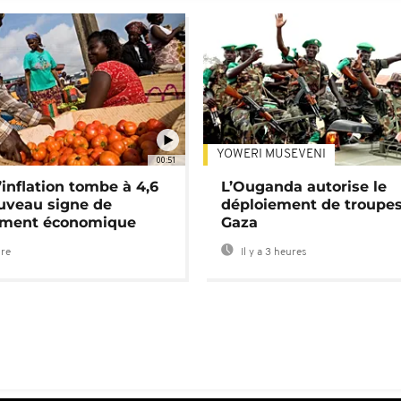
YOWERI MUSEVENI
00:51
’inflation tombe à 4,6
L’Ouganda autorise le
uveau signe de
déploiement de troupes
ement économique
Gaza
ure
Il y a 3 heures