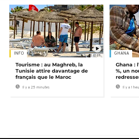
INFO
GHANA
01:01
Tourisme : au Maghreb, la
Ghana : l
Tunisie attire davantage de
%, un no
français que le Maroc
redress
Il y a 25 minutes
Il y a 1 he