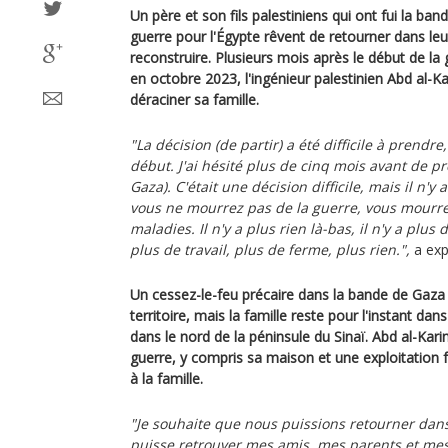
Un père et son fils palestiniens qui ont fui la ba
guerre pour l'Égypte rêvent de retourner dans leur
reconstruire. Plusieurs mois après le début de la 
en octobre 2023, l'ingénieur palestinien Abd al-Ka
déraciner sa famille.
"La décision (de partir) a été difficile à prendre,
début. J'ai hésité plus de cinq mois avant de pr
Gaza). C'était une décision difficile, mais il n'y
vous ne mourrez pas de la guerre, vous mourrez
maladies. Il n'y a plus rien là-bas, il n'y a plus 
plus de travail, plus de ferme, plus rien.",
a expl
Un cessez-le-feu précaire dans la bande de Gaza
territoire, mais la famille reste pour l'instant dans
dans le nord de la péninsule du Sinaï. Abd al-Kar
guerre, y compris sa maison et une exploitation f
à la famille.
"Je souhaite que nous puissions retourner dans
puisse retrouver mes amis, mes parents et mes 