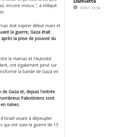
Damiette
e), encore mieux.",
a indiqué
31/07 - 13:56
te.
Hamas doit expirer début mars et
vant la guerre, Gaza était
 après la prise de pouvoir du
ntre le Hamas et l'Autorité
ident, ont également pesé sur
ransformé la bande de Gaza en
n de Gaza et, depuis l'entrée
e nombreux Palestiniens sont
en ruines.
d'Israël visant à dépeupler
s qui ont suivi la guerre de 15