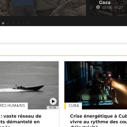
Gaza
07/08 - 11:27
TRES HUMAINS
CUBA
01:18
: vaste réseau de
Crise énergétique à Cub
nts démantelé en
vivre au rythme des co