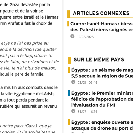
nde de Gaza dévastée par la
 patrie et de la voir se
ARTICLES CONNEXES
guerre entre Israël et le Hamas
rim Arafat a fait le choix de
Guerre Israël-Hamas : bless
des Palestiniens soignés e
12/02/2025
 et je ne l'ai pas prise au
endre la décision (de quitter
 avait pas d'échappatoire. Si
SUR LE MÊME PAYS
 de faim, de privations et de
de vie. Je n'ai plus de maison,
Égypte : un séisme de ma
iqué le père de famille.
5,5 secoue la région de Su
03/08 - 09:46
 a mis fin aux combats dans le
Égypte : le Premier minist
 la ville égyptienne d'el-Arish,
félicite de l'approbation d
im a tout perdu pendant la
l'évaluation du FMI
ruitière qui assurait un revenu
31/07 - 16:24
Égypte : enquête ouverte 
 notre pays (Gaza), que je
attaque de drone au port d
oncles. Et (je souhaite) que