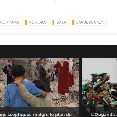
AËL-HAMAS
RÉFUGIÉS
GAZA
BANDE DE GAZA
01:11
ions sceptiques malgré le plan de
L’Ouganda a