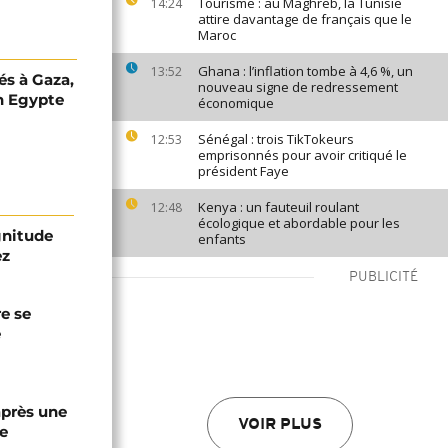
Tourisme : au Maghreb, la Tunisie
14:24
attire davantage de français que le
Maroc
Ghana : l’inflation tombe à 4,6 %, un
13:52
és à Gaza,
nouveau signe de redressement
n Egypte
économique
Sénégal : trois TikTokeurs
12:53
emprisonnés pour avoir critiqué le
président Faye
Kenya : un fauteuil roulant
12:48
écologique et abordable pour les
gnitude
enfants
ez
PUBLICITÉ
re se
e
après une
VOIR PLUS
e