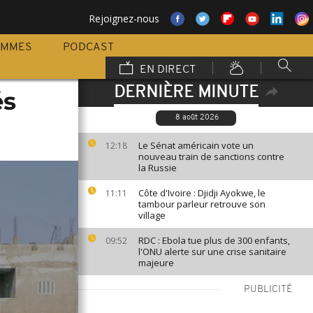
Rejoignez-nous
AMMES
PODCAST
EN DIRECT
DERNIÈRE MINUTE
és
8 août 2026
Le Sénat américain vote un
12:18
nouveau train de sanctions contre
la Russie
Côte d'Ivoire : Djidji Ayokwe, le
11:11
tambour parleur retrouve son
village
RDC : Ebola tue plus de 300 enfants,
09:52
l'ONU alerte sur une crise sanitaire
majeure
PUBLICITÉ