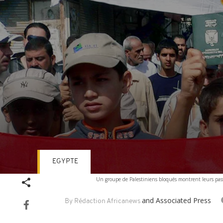
EGYPTE
Volume
Un groupe de Palestiniens bloqués montrent leurs pass
90%
and Associated Press
By Rédaction Africanews