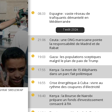
Espagne : vaste réseau de
08:33
trafiquants démantelé en
Méditerranée
7 août 2026
Ceuta : une ONG marocaine pointe
21:06
la responsabilité de Madrid et de
Rabat
Gaza : les populations sceptiques
19:03
malgré le plan de paix de Trump
Kenya : la mort de 15 éléphants
17:55
dans un parc fait polémique
Crise énergétique à Cuba : vivre au
16:55
rythme des coupures d'électricité
SHRAF SWEILEM/AP
Kenya : la Bourse de Nairobi
16:40
prépare un fonds d’investissement
consacré à l’IA