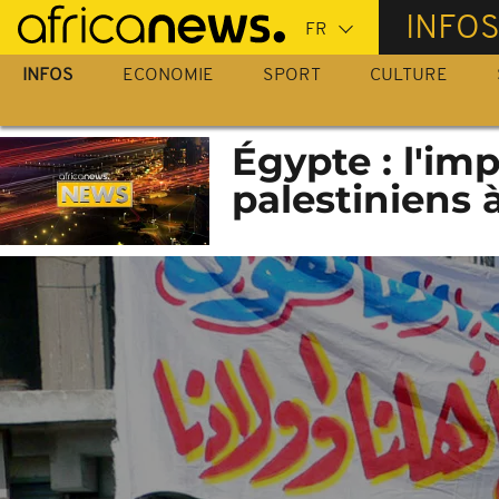
Passer
INFO
au
contenu
INFOS
ECONOMIE
SPORT
CULTURE
principal
Égypte : l'im
palestiniens 