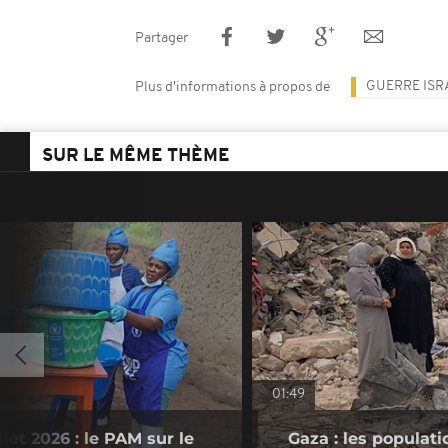
Partager
GUERRE ISR
Plus d'informations à propos de
SUR LE MÊME THÈME
01:49
let 2026 : le PAM sur le
Gaza : les populat