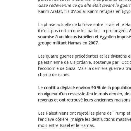
Gaza redevienne ce qu'elle était (avant la guerr
Karim Arafat, fils d'Abd al-Karim réfugiés en Égyp
La phase actuelle de la trêve entre Israël et le 
il n'est pas certain que les parties la prolongent.
A
soumise à un blocus israélien et égyptien imposé
groupe militant Hamas en 2007.
Les quatre guerres précédentes et les divisions e
palestinienne de Cisjordanie, soutenue par l'Occ
l'économie de Gaza. Mais la dernière guerre a t
champ de ruines.
Le conflit a déplacé environ 90 % de la populatio
en vigueur d'un cessez-le-feu le mois dernier, d
revenus et ont retrouvé leurs anciennes maisons 
Les Palestiniens ont rejeté les plans de Trump et 
l'enclave côtière, malgré les destructions massive
mois entre Israël et le Hamas.