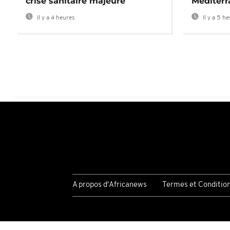
crise sanitaire majeure
Méditerr
Il y a 4 heures
Il y a 5 h
A propos d'Africanews
Termes et Conditio