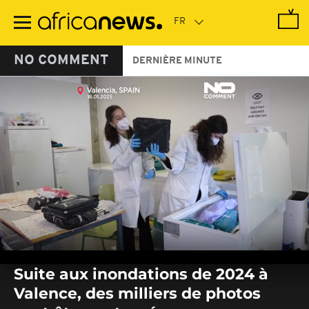
Passer
au
contenu
principal
NO COMMENT
DERNIÈRE MINUTE
0
seconds
Suite aux inondations de 2024 à
of
0
Valence, des milliers de photos
seconds