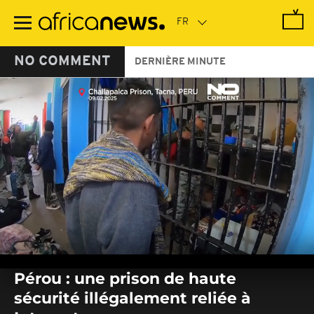
Passer
au
contenu
principal
NO COMMENT
DERNIÈRE MINUTE
0
seconds
Pérou : une prison de haute
of
0
sécurité illégalement reliée à
seconds