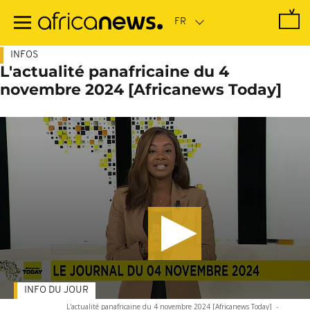
Passer
au
contenu
principal
INFOS
L'actualité panafricaine du 4
novembre 2024 [Africanews Today]
INFO DU JOUR
L'actualité panafricaine du 4 novembre 2024 [Africanews Today]
-