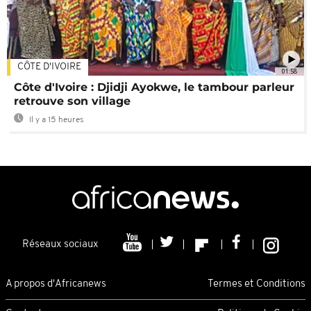
CÔTE D'IVOIRE
01:58
Côte d'Ivoire : Djidji Ayokwe, le tambour parleur
retrouve son village
Il y a 15 heures
Réseaux sociaux
A propos d'Africanews
Termes et Conditions