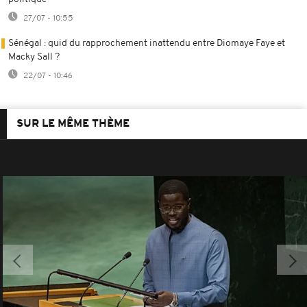
27/07 - 10:55
Sénégal : quid du rapprochement inattendu entre Diomaye Faye et
Macky Sall ?
22/07 - 10:46
SUR LE MÊME THÈME