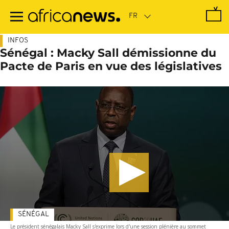
Passer
au
contenu
principal
INFOS
Sénégal : Macky Sall démissionne du
Pacte de Paris en vue des législatives
SÉNÉGAL
Le président sénégalais Macky Sall s'exprime lors d'une session plénière au sommet