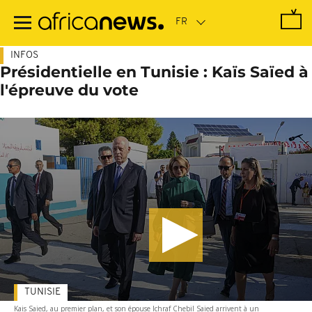
Passer
au
contenu
principal
INFOS
Présidentielle en Tunisie : Kaïs Saïed à
l'épreuve du vote
TUNISIE
Kais Saied, au premier plan, et son épouse Ichraf Chebil Saied arrivent à un