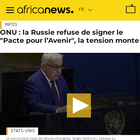
Passer
au
contenu
principal
INFOS
ONU : la Russie refuse de signer le
"Pacte pour l’Avenir", la tension monte
ETATS-UNIS
Le vice-ministre russe des Affaires étrangères, Sergey Vershinin, s'adresse au