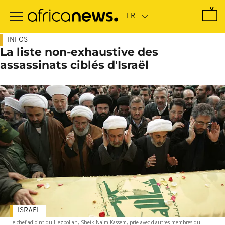
Passer
au
contenu
principal
INFOS
La liste non-exhaustive des
assassinats ciblés d'Israël
ISRAËL
Le chef adjoint du Hezbollah, Sheik Naim Kassem, prie avec d'autres membres du