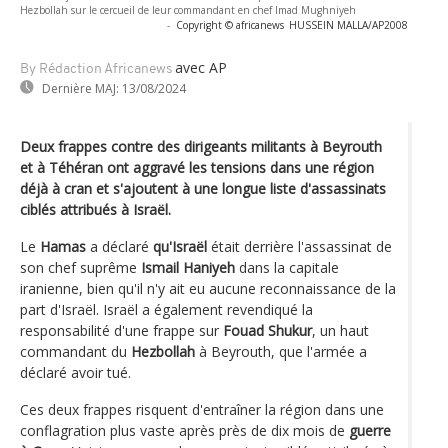
Hezbollah sur le cercueil de leur commandant en chef Imad Mughniyeh
-
Copyright © africanews
HUSSEIN MALLA/AP2008
avec AP
By Rédaction Africanews
Dernière MAJ:
13/08/2024
Deux frappes contre des dirigeants militants à Beyrouth
et à Téhéran ont aggravé les tensions dans une région
déjà à cran et s'ajoutent à une longue liste d'assassinats
ciblés attribués à Israël.
Le
Hamas
a déclaré
qu'Israël
était derrière l'assassinat de
son chef suprême
Ismail Haniyeh
dans la capitale
iranienne, bien qu'il n'y ait eu aucune reconnaissance de la
part d'Israël. Israël a également revendiqué la
responsabilité d'une frappe sur
Fouad Shukur
, un haut
commandant du
Hezbollah
à Beyrouth, que l'armée a
déclaré avoir tué.
Ces deux frappes risquent d'entraîner la région dans une
conflagration plus vaste après près de dix mois de
guerre