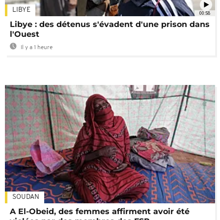
LIBYE
00:58
Libye : des détenus s'évadent d'une prison dans
l'Ouest
Il y a 1 heure
SOUDAN
A El-Obeid, des femmes affirment avoir été