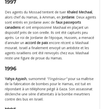
1997
Des agents du Mossad tentent de tuer
Khaled Mechaal
,
alors chef du Hamas, à Amman, en
Jordanie
. Deux agents
sont entrés en Jordanie avec de
faux passeports
canadiens
et ont empoisonné Mashaal en plaçant un
dispositif près de son oreille. Ils ont été capturés peu
après. Le roi de Jordanie de l'époque, Hussein, a menacé
d'annuler un
accord de paix
encore récent si Mashaal
mourait. Israël a finalement envoyé un antidote et les
agents israéliens ont été renvoyés chez eux. Mashaal
reste une figure de proue du Hamas.
1996
Yahya Ayyash
, surnommé
"l'ingénieur"
pour sa maîtrise
de la fabrication de bombes pour le Hamas, est tué en
répondant à un téléphone piégé à Gaza. Son assassinat
déclenche une série d'attentats à la bombe meurtriers
contre des bus en Israël.