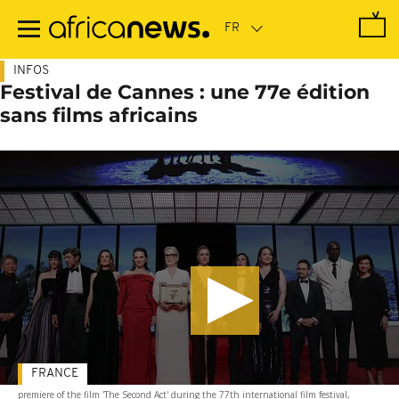
Passer
au
contenu
principal
INFOS
Festival de Cannes : une 77e édition
sans films africains
FRANCE
premiere of the film 'The Second Act' during the 77th international film festival,