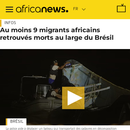
Passer
au
contenu
principal
INFOS
Au moins 9 migrants africains
retrouvés morts au large du Brésil
BRÉSIL
La police aide à déplacer un bateau qui transportait des cadavres en décomposition