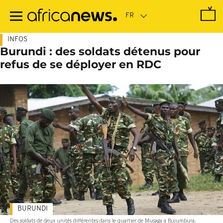
Passer
au
contenu
principal
INFOS
Burundi : des soldats détenus pour
refus de se déployer en RDC
BURUNDI
Des soldats de deux unités différentes dans le quartier de Musaga à Bujumbura,