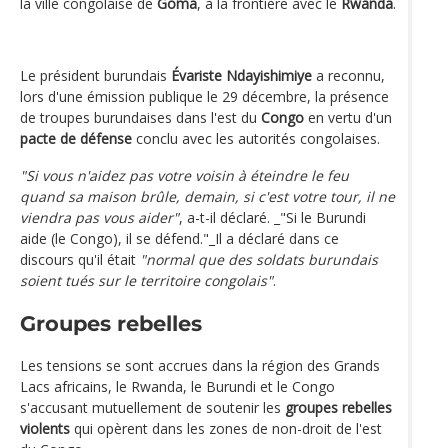
la ville congolaise de
Goma
, à la frontière avec le
Rwanda
.
Le président burundais
Évariste Ndayishimiye
a reconnu,
lors d'une émission publique le 29 décembre, la présence
de troupes burundaises dans l'est du
Congo
en vertu d'un
pacte de défense
conclu avec les autorités congolaises.
"Si vous n'aidez pas votre voisin à éteindre le feu
quand sa maison brûle, demain, si c'est votre tour, il ne
viendra pas vous aider"
, a-t-il déclaré. _"Si le Burundi
aide (le Congo), il se défend."_Il a déclaré dans ce
discours qu'il était
"normal que des soldats burundais
soient tués sur le territoire congolais"
.
Groupes rebelles
Les tensions se sont accrues dans la région des Grands
Lacs africains, le Rwanda, le Burundi et le Congo
s'accusant mutuellement de soutenir les
groupes rebelles
violents
qui opèrent dans les zones de non-droit de l'est