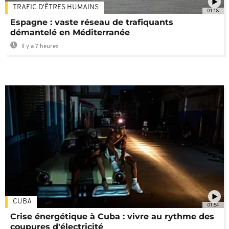
TRAFIC D'ÊTRES HUMAINS
01:18
Espagne : vaste réseau de trafiquants
démantelé en Méditerranée
Il y a 7 heures
CUBA
01:54
Crise énergétique à Cuba : vivre au rythme des
coupures d'électricité