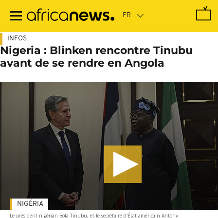
Passer
au
contenu
principal
INFOS
Nigeria : Blinken rencontre Tinubu
avant de se rendre en Angola
NIGÉRIA
Le président nigérian Bola Tinubu, et le secrétaire d'État américain Antony