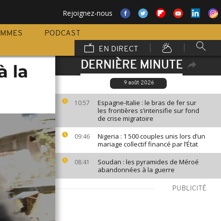
Rejoignez-nous
AMMES
PODCAST
EN DIRECT
DERNIÈRE MINUTE
à la
9 août 2026
Espagne-Italie : le bras de fer sur
10:57
les frontières s’intensifie sur fond
de crise migratoire
Nigeria : 1 500 couples unis lors d’un
09:46
mariage collectif financé par l’État
Soudan : les pyramides de Méroé
08:41
abandonnées à la guerre
PUBLICITÉ