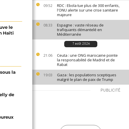
RDC : Ebola tue plus de 300 enfants,
09:52
l'ONU alerte sur une crise sanitaire
majeure
Espagne : vaste réseau de
08:33
uve le
trafiquants démantelé en
n Haïti
Méditerranée
7 août 2026
Ceuta : une ONG marocaine pointe
21:06
la responsabilité de Madrid et de
Rabat
 sous la
Gaza : les populations sceptiques
19:03
malgré le plan de paix de Trump
PUBLICITÉ
elly de
eureux