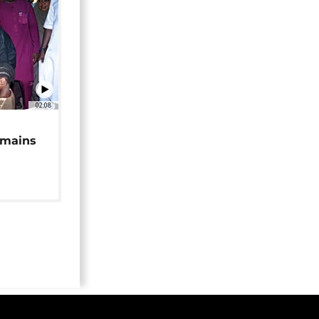
02:08
 mains