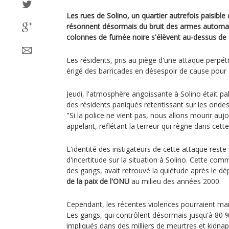
Les rues de Solino, un quartier autrefois paisible 
résonnent désormais du bruit des armes automat
colonnes de fumée noire s'élèvent au-dessus de
Les résidents, pris au piège d'une attaque perpé
érigé des barricades en désespoir de cause pour 
Jeudi, l'atmosphère angoissante à Solino était pa
des résidents paniqués retentissant sur les ondes
"Si la police ne vient pas, nous allons mourir aujo
appelant, reflétant la terreur qui règne dans cette 
L'identité des instigateurs de cette attaque rest
d'incertitude sur la situation à Solino. Cette com
des gangs, avait retrouvé la quiétude après le d
de la paix de l'ONU
au milieu des années 2000.
Cependant, les récentes violences pourraient marq
Les gangs, qui contrôlent désormais jusqu'à 80 %
impliqués dans des milliers de meurtres et kidnap