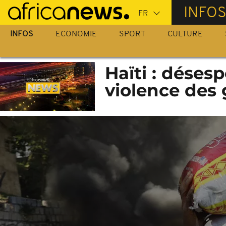
Passer
INFO
au
contenu
INFOS
ECONOMIE
SPORT
CULTURE
principal
Haïti : désesp
violence des