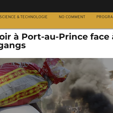
S
SCIENCE & TECHNOLOGIE
NO COMMENT
PROGR
oir à Port-au-Prince face 
 gangs