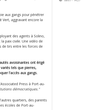
08/07 - 14:27
 voie aux gangs pour pénétrer
 Vert, aggravant encore la
déployant des agents à Solino,
 la paix civile. Une vidéo de
 de tirs entre les forces de
utés avoisinantes ont érigé
variés tels que pierres,
quer l'accès aux gangs.
l'Associated Press à Port-au-
itutions démocratiques."
d'autres quartiers, des parents
les écoles de Port-au-