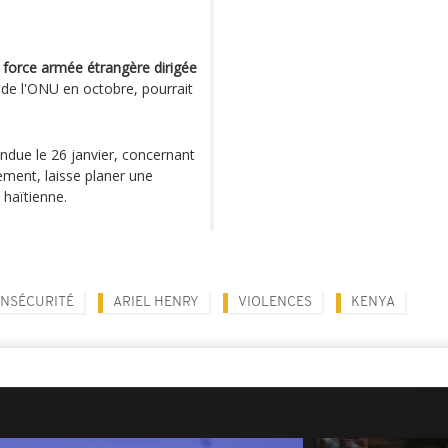
e
force armée étrangère dirigée
é de l'ONU en octobre, pourrait
endue le 26 janvier, concernant
ment, laisse planer une
 haïtienne.
INSÉCURITÉ
ARIEL HENRY
VIOLENCES
KENYA