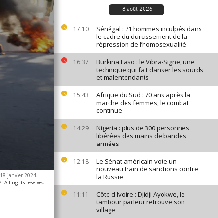
8 août 2026
Sénégal : 71 hommes inculpés dans
17:10
le cadre du durcissement de la
répression de l’homosexualité
Burkina Faso : le Vibra-Signe, une
16:37
technique qui fait danser les sourds
et malentendants
Afrique du Sud : 70 ans après la
15:43
marche des femmes, le combat
continue
Nigeria : plus de 300 personnes
14:29
libérées des mains de bandes
armées
Le Sénat américain vote un
12:18
nouveau train de sanctions contre
 18 janvier 2024.
-
la Russie
 All rights reserved
Côte d'Ivoire : Djidji Ayokwe, le
11:11
tambour parleur retrouve son
village