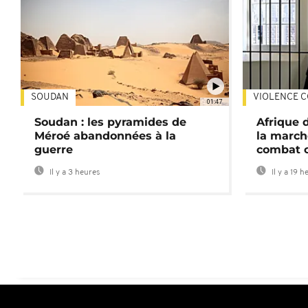
SOUDAN
VIOLENCE C
01:47
Soudan : les pyramides de
Afrique 
Méroé abandonnées à la
la march
guerre
combat 
Il y a 3 heures
Il y a 19 h