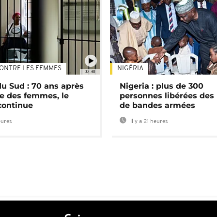
ONTRE LES FEMMES
NIGÉRIA
02:30
du Sud : 70 ans après
Nigeria : plus de 300
e des femmes, le
personnes libérées des
continue
de bandes armées
eures
Il y a 21 heures