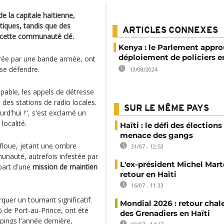
de la capitale haïtienne,
iques, tandis que des
ARTICLES CONNEXES
 cette communauté clé.
Kenya : le Parlement appro
déploiement de policiers e
trée par une bande armée, ont
se défendre.
13/08/2024
lpable, les appels de détresse
 des stations de radio locales.
SUR LE MÊME PAYS
urd'hui !", s'est exclamé un
localité.
Haïti : le défi des élections
menace des gangs
e floue, jetant une ombre
31/07 - 12:53
munauté, autrefois infestée par
L'ex-président Michel Mart
épart d'une
mission de maintien
retour en Haïti
16/07 - 11:33
uer un tournant significatif.
Mondial 2026 : retour chal
 de Port-au-Prince, ont été
des Grenadiers en Haïti
pings l'année dernière,