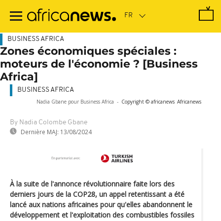
Passer
au
contenu
principal
BUSINESS AFRICA
Zones économiques spéciales :
moteurs de l'économie ? [Business
Africa]
BUSINESS AFRICA
Nadia Gbane pour Business Africa
-
Copyright © africanews
Africanews
By Nadia Colombe Gbane
Dernière MAJ:
13/08/2024
À la suite de l'annonce révolutionnaire faite lors des
derniers jours de la COP28, un appel retentissant a été
lancé aux nations africaines pour qu'elles abandonnent le
développement et l'exploitation des combustibles fossiles