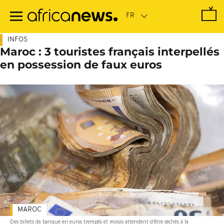
Passer
au
contenu
principal
INFOS
Maroc : 3 touristes français interpellés
en possession de faux euros
MAROC
Des billets de banque en euros trempés et moisis attendent d'être séchés à la