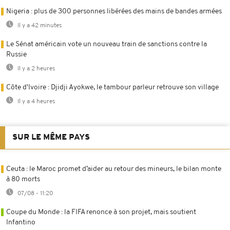
Nigeria : plus de 300 personnes libérées des mains de bandes armées
Il y a 42 minutes
Le Sénat américain vote un nouveau train de sanctions contre la
Russie
Il y a 2 heures
Côte d'Ivoire : Djidji Ayokwe, le tambour parleur retrouve son village
Il y a 4 heures
SUR LE MÊME PAYS
Ceuta : le Maroc promet d’aider au retour des mineurs, le bilan monte
à 80 morts
07/08 - 11:20
Coupe du Monde : la FIFA renonce à son projet, mais soutient
Infantino