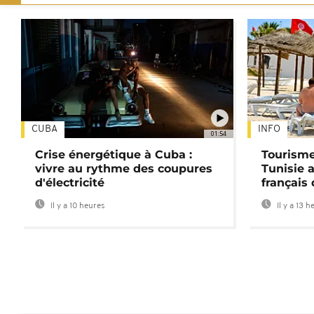
CUBA
INFO
01:54
Crise énergétique à Cuba :
Tourisme
vivre au rythme des coupures
Tunisie 
d'électricité
français
Il y a 10 heures
Il y a 13 h