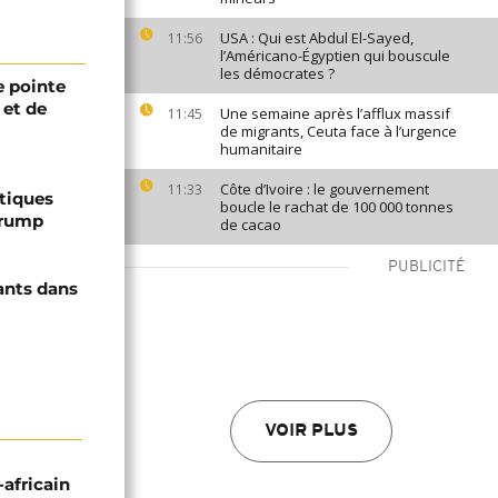
USA : Qui est Abdul El-Sayed,
11:56
l’Américano-Égyptien qui bouscule
les démocrates ?
 pointe
 et de
Une semaine après l’afflux massif
11:45
de migrants, Ceuta face à l’urgence
humanitaire
Côte d’Ivoire : le gouvernement
11:33
ptiques
boucle le rachat de 100 000 tonnes
Trump
de cacao
PUBLICITÉ
ants dans
VOIR PLUS
-africain