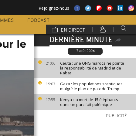
Rejoignez-nous
AMMES
PODCAST
EN DIRECT
DERNIÈRE MINUTE
ur le
7 août 2026
Ceuta : une ONG marocaine pointe
21:06
la responsabilité de Madrid et de
Rabat
Gaza : les populations sceptiques
19:03
malgré le plan de paix de Trump
Kenya : la mort de 15 éléphants
17:55
dans un parc fait polémique
PUBLICITÉ