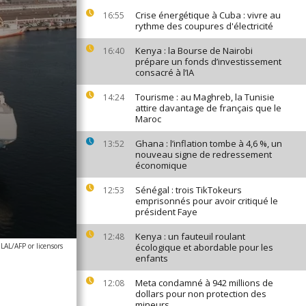
Crise énergétique à Cuba : vivre au
16:55
rythme des coupures d'électricité
Kenya : la Bourse de Nairobi
16:40
prépare un fonds d’investissement
consacré à l’IA
Tourisme : au Maghreb, la Tunisie
14:24
attire davantage de français que le
Maroc
Ghana : l’inflation tombe à 4,6 %, un
13:52
nouveau signe de redressement
économique
Sénégal : trois TikTokeurs
12:53
emprisonnés pour avoir critiqué le
président Faye
Kenya : un fauteuil roulant
12:48
AL/AFP or licensors
écologique et abordable pour les
enfants
Meta condamné à 942 millions de
12:08
dollars pour non protection des
mineurs