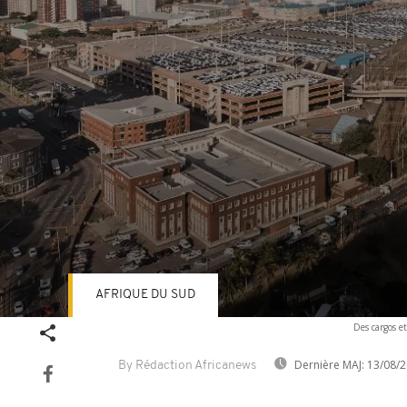
AFRIQUE DU SUD
Volume
Des cargos e
90%
Dernière MAJ:
13/08/2
By Rédaction Africanews