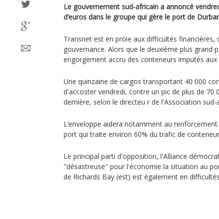
Le gouvernement sud-africain a annoncé vendredi l
d’euros dans le groupe qui gère le port de Durban
Transnet est en proie aux difficultés financières,
gouvernance. Alors que le deuxième plus grand por
engorgement accru des conteneurs imputés aux
Une quinzaine de cargos transportant 40 000 co
d'accoster vendredi, contre un pic de plus de 70
dernière, selon le directeu r de l'Association sud-a
L’enveloppe aidera notamment au renforcement 
port qui traite environ 60% du trafic de conteneu
Le principal parti d'opposition, l'Alliance démocra
"désastreuse" pour l'économie la situation au po
de Richards Bay (est) est également en difficultés