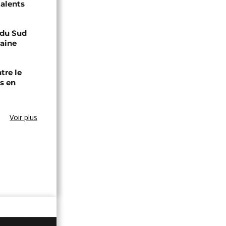
talents
e du Sud
caine
tre le
s en
Voir plus