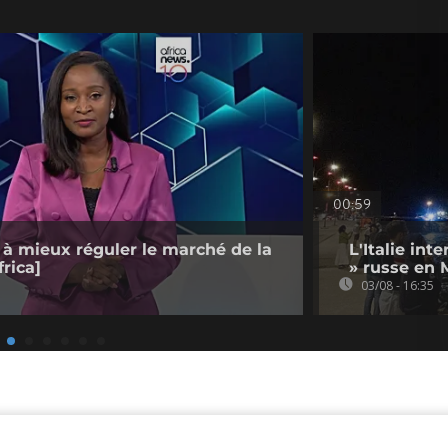
00:59
 à mieux réguler le marché de la
L'Italie int
rica]
» russe en 
03/08 - 16:35