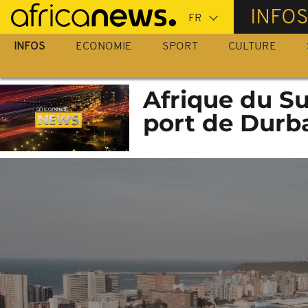
Passer
INFO
au
contenu
INFOS
ECONOMIE
SPORT
CULTURE
principal
Afrique du Su
port de Durb