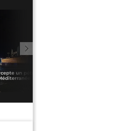
00:58
ercepte un pétrolier de la « flotte fantôme
L'Ir
Méditerranée
dans
03/0