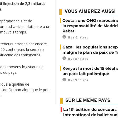
’injection de 2,3 milliards
.
VOUS AIMEREZ AUSSI
Ceuta : une ONG marocaine
 opérationnels et de
la responsabilité de Madrid
t sud-africain doit faire à un
Rabat
 mauvais temps.
Il y a 6 heures
nteneurs attendaient encore
Gaza : les populations sce
 000 conteneurs la semaine
malgré le plan de paix de 
fricaine des transitaires.
Il y a 8 heures
des moyens logistiques du
Kenya : la mort de 15 éléph
rs du pays.
un parc fait polémique
Il y a 9 heures
tique a qualifié de
rt de Durban alors que le port
.
SUR LE MÊME PAYS
La 13ᵉ édition du concours
international de ballet sud