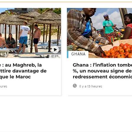
GHANA
01:01
 : au Maghreb, la
Ghana : l’inflation tomb
attire davantage de
%, un nouveau signe de
 que le Maroc
redressement économi
eures
Il y a 13 heures