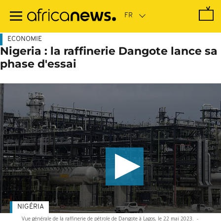
Passer
au
contenu
principal
ECONOMIE
Nigeria : la raffinerie Dangote lance sa
phase d'essai
NIGÉRIA
Vue générale de la raffinerie de pétrole de Dangote à Lagos, le 22 mai 2023.
-