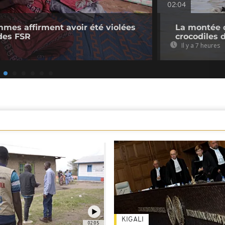
02:04
mmes affirment avoir été violées
La montée d
des FSR
crocodiles 
Il y a 7 heures
KIGALI
02:05