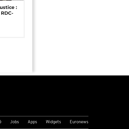
ustice :
e RDC-
é
Jobs
Apps
Widgets
Euronews