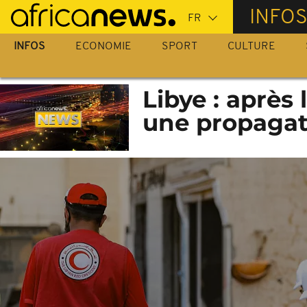
Passer
INFO
au
contenu
INFOS
ECONOMIE
SPORT
CULTURE
principal
Libye : après 
une propagat