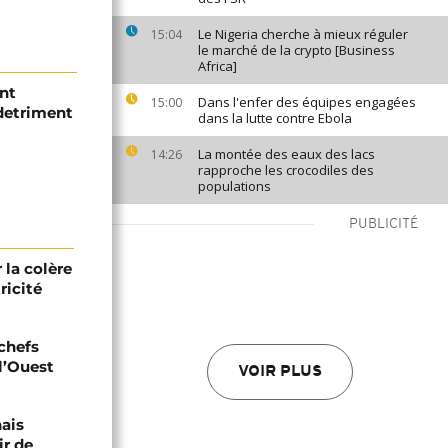
Le Nigeria cherche à mieux réguler
15:04
le marché de la crypto [Business
Africa]
nt
Dans l'enfer des équipes engagées
15:00
detriment
dans la lutte contre Ebola
La montée des eaux des lacs
14:26
rapproche les crocodiles des
populations
PUBLICITÉ
r la colère
ricité
 chefs
 l’Ouest
VOIR PLUS
nais
ir de