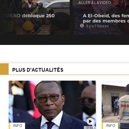
ALLER À LA VIDEO
a CEDEAO débloque 250
A El-Obeid, des fe
mes
par des membres 
Il y a 7 heures
PLUS D'ACTUALITÉS
INFO
INFO
01:02