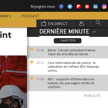
Rejoignez-nous
AMMES
PODCAST
EN DIRECT
DERNIÈRE MINUTE
int
6 août 2026
Bénin : l'ancien président Patrice
22:48
Talon élu à la tête du Sénat
Cour Internationale de justice : le
22:12
calendrier de l'affaire RDC-Rwanda
connu
RDC : suspicion d'Ebola dans un
21:08
bateau, les passagers testés et
confinés
PUBLICITÉ