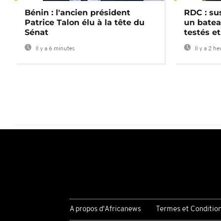
Bénin : l'ancien président
RDC : su
Patrice Talon élu à la tête du
un batea
Sénat
testés et
Il y a 6 minutes
Il y a 2 h
A propos d'Africanews
Termes et Conditio