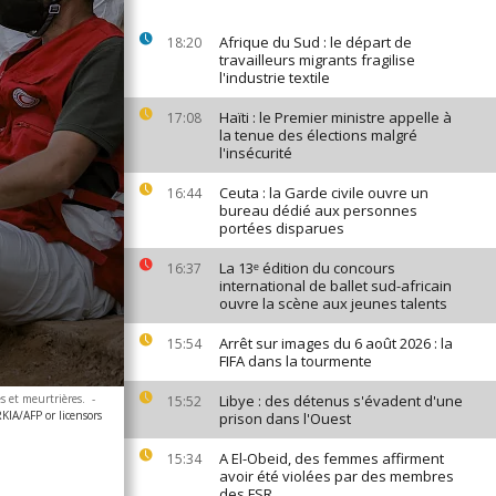
Afrique du Sud : le départ de
18:20
travailleurs migrants fragilise
l'industrie textile
Haïti : le Premier ministre appelle à
17:08
la tenue des élections malgré
l'insécurité
Ceuta : la Garde civile ouvre un
16:44
bureau dédié aux personnes
portées disparues
La 13ᵉ édition du concours
16:37
international de ballet sud-africain
ouvre la scène aux jeunes talents
Arrêt sur images du 6 août 2026 : la
15:54
FIFA dans la tourmente
s et meurtrières.
-
Libye : des détenus s'évadent d'une
15:52
A/AFP or licensors
prison dans l'Ouest
A El-Obeid, des femmes affirment
15:34
avoir été violées par des membres
des FSR