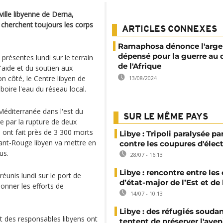
ille libyenne de Derna,
 cherchent toujours les corps
ARTICLES CONNEXES
Ramaphosa dénonce l'arge
dépensé pour la guerre au 
résentes lundi sur le terrain
de l'Afrique
l'aide et du soutien aux
 côté, le Centre libyen de
13/08/2024
boire l'eau du réseau local.
Méditerranée dans l'est du
SUR LE MÊME PAYS
e par la rupture de deux
, ont fait près de 3 300 morts
Libye : Tripoli paralysée pa
ssant-Rouge libyen va mettre en
contre les coupures d'élect
us.
28/07 - 16:13
Libye : rencontre entre les
éunis lundi sur le port de
d’état-major de l’Est et de
nner les efforts de
14/07 - 10:13
Libye : des réfugiés souda
t des responsables libyens ont
tentent de préserver l'aven