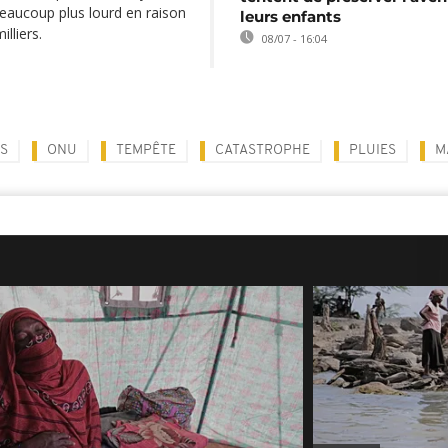
 beaucoup plus lourd en raison
leurs enfants
lliers.
08/07 - 16:04
S
ONU
TEMPÊTE
CATASTROPHE
PLUIES
M