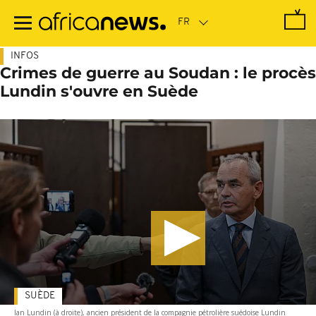
Passer
au
contenu
principal
INFOS
Crimes de guerre au Soudan : le procès
Lundin s'ouvre en Suède
SUÈDE
Ian Lundin (à droite), ancien président de la compagnie pétrolière suédoise Lundin