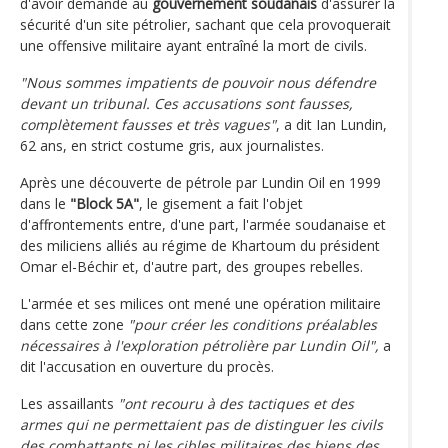
d'avoir demandé au
gouvernement soudanais
d'assurer la
sécurité d'un site pétrolier, sachant que cela provoquerait
une offensive militaire ayant entraîné la mort de civils.
"Nous sommes impatients de pouvoir nous défendre
devant un tribunal. Ces accusations sont fausses,
complètement fausses et très vagues"
, a dit Ian Lundin,
62 ans, en strict costume gris, aux journalistes.
Après une découverte de pétrole par Lundin Oil en 1999
dans le
"Block 5A"
, le gisement a fait l'objet
d'affrontements entre, d'une part, l'armée soudanaise et
des miliciens alliés au régime de Khartoum du président
Omar el-Béchir et, d'autre part, des groupes rebelles.
L'armée et ses milices ont mené une opération militaire
dans cette zone
"pour créer les conditions préalables
nécessaires à l'exploration pétrolière par Lundin Oil",
a
dit l'accusation en ouverture du procès.
Les assaillants
"ont recouru à des tactiques et des
armes qui ne permettaient pas de distinguer les civils
des combattants ni les cibles militaires des biens des