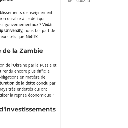
13/08/2024
établissements d'enseignement
ion durable à ce défi qui
les gouvernementaux ?
Veda
ip University
, nous fait part de
yeurs tels que
Netflix
.
e de la Zambie
on de l'Ukraine par la Russie et
 rendu encore plus difficile
obligations en matière de
turation de la dette
conclu par
pays très endettés qui ont
liter la reprise économique ?
d'investissements