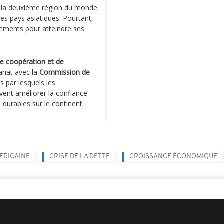
t la deuxième région du monde
 les pays asiatiques. Pourtant,
ssements pour atteindre ses
de coopération et de
riat avec la
Commission de
s par lesquels les
vent améliorer la confiance
 durables sur le continent.
FRICAINE
CRISE DE LA DETTE
CROISSANCE ÉCONOMIQUE