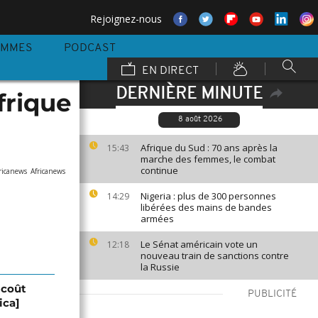
Rejoignez-nous
AMMES
PODCAST
EN DIRECT
DERNIÈRE MINUTE
frique
8 août 2026
Afrique du Sud : 70 ans après la
15:43
marche des femmes, le combat
continue
ricanews
Africanews
Nigeria : plus de 300 personnes
14:29
libérées des mains de bandes
armées
Le Sénat américain vote un
12:18
nouveau train de sanctions contre
la Russie
 coût
PUBLICITÉ
ica]