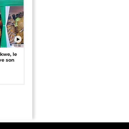
01:58
okwe, le
ve son