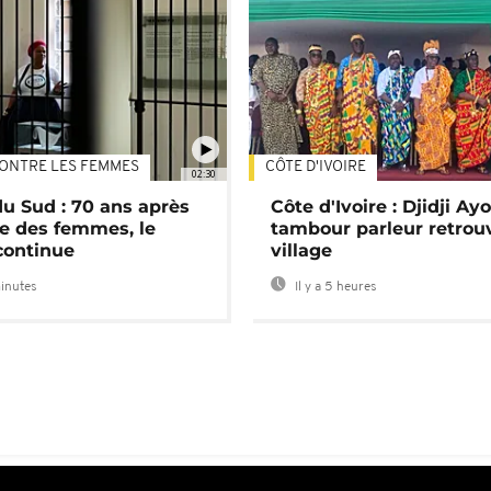
ONTRE LES FEMMES
CÔTE D'IVOIRE
02:30
du Sud : 70 ans après
Côte d'Ivoire : Djidji Ay
e des femmes, le
tambour parleur retrou
continue
village
minutes
Il y a 5 heures