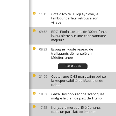
Côte d'Ivoire : Djidji Ayokwe, le
11:11
tambour parleur retrouve son
village
RDC : Ebola tue plus de 300 enfants,
09:52
l'ONU alerte sur une crise sanitaire
majeure
Espagne : vaste réseau de
08:33
trafiquants démantelé en
Méditerranée
7 août 2026
Ceuta : une ONG marocaine pointe
21:06
la responsabilité de Madrid et de
Rabat
Gaza : les populations sceptiques
19:03
malgré le plan de paix de Trump
Kenya : la mort de 15 éléphants
17:55
dans un parc fait polémique