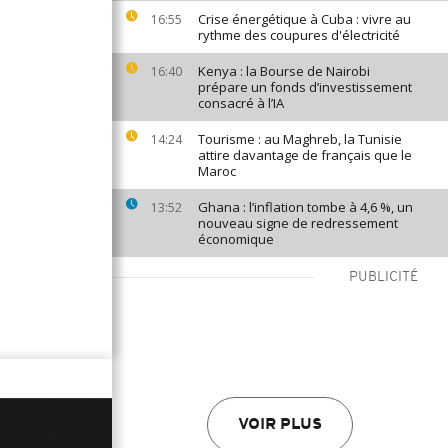
Crise énergétique à Cuba : vivre au
16:55
rythme des coupures d'électricité
Kenya : la Bourse de Nairobi
16:40
prépare un fonds d’investissement
consacré à l’IA
Tourisme : au Maghreb, la Tunisie
14:24
attire davantage de français que le
Maroc
Ghana : l’inflation tombe à 4,6 %, un
13:52
nouveau signe de redressement
économique
PUBLICITÉ
VOIR PLUS