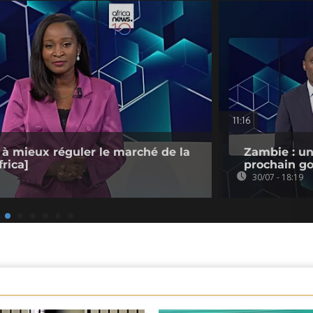
11:16
 à mieux réguler le marché de la
Zambie : un
rica]
prochain go
30/07 - 18:19