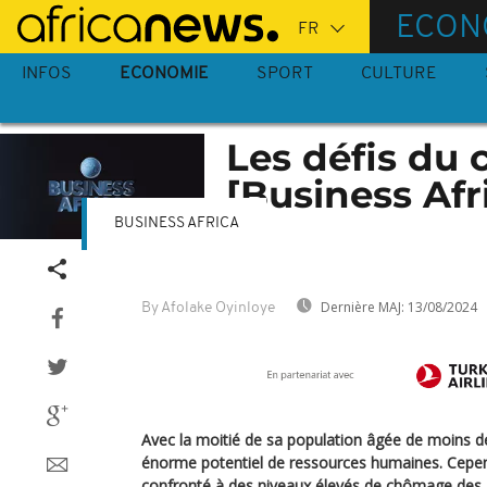
Passer
ECON
au
contenu
INFOS
ECONOMIE
SPORT
CULTURE
principal
Les défis du
[Business Afr
BUSINESS AFRICA
Dernière MAJ:
13/08/2024
By Afolake Oyinloye
Avec la moitié de sa population âgée de moins de
énorme potentiel de ressources humaines. Cepend
confronté à des niveaux élevés de chômage des 