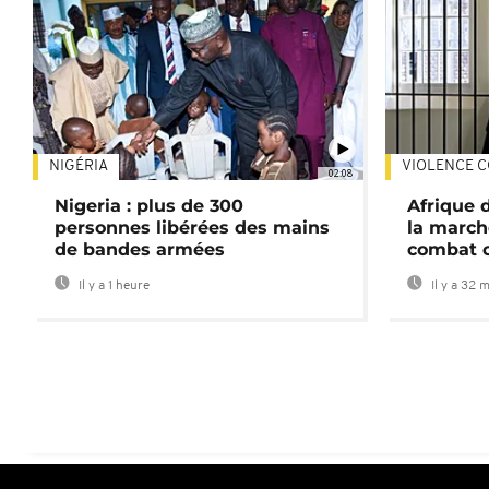
NIGÉRIA
VIOLENCE C
02:08
Nigeria : plus de 300
Afrique 
personnes libérées des mains
la march
de bandes armées
combat 
Il y a 1 heure
Il y a 32 