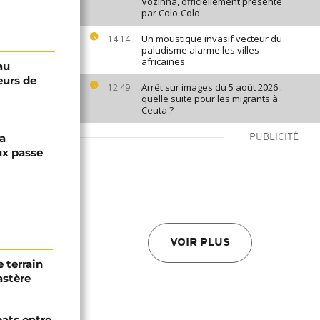
Vozinha, officiellement présenté
par Colo-Colo
Un moustique invasif vecteur du
14:14
paludisme alarme les villes
africaines
au
eurs de
Arrêt sur images du 5 août 2026 :
12:49
quelle suite pour les migrants à
Ceuta ?
la
PUBLICITÉ
ux passe
VOIR PLUS
 terrain
astère
bats entre