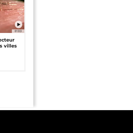
01:03
ecteur
 villes