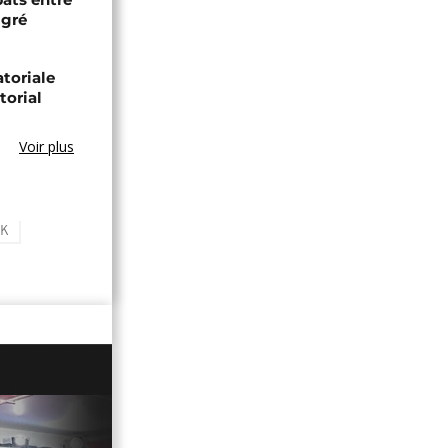
igré
toriale
torial
Voir plus
OK