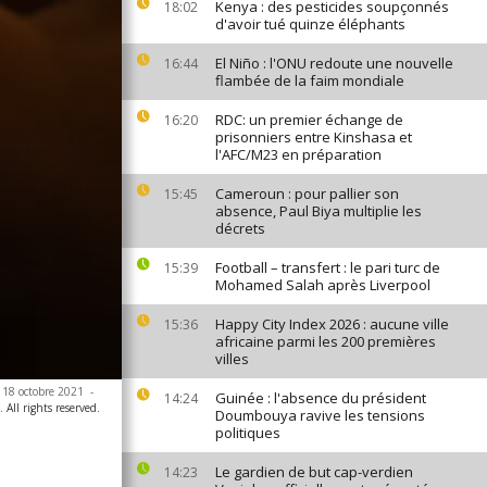
Kenya : des pesticides soupçonnés
18:02
d'avoir tué quinze éléphants
El Niño : l'ONU redoute une nouvelle
16:44
flambée de la faim mondiale
RDC: un premier échange de
16:20
prisonniers entre Kinshasa et
l'AFC/M23 en préparation
Cameroun : pour pallier son
15:45
absence, Paul Biya multiplie les
décrets
Football – transfert : le pari turc de
15:39
Mohamed Salah après Liverpool
Happy City Index 2026 : aucune ville
15:36
africaine parmi les 200 premières
villes
e 18 octobre 2021
-
Guinée : l'absence du président
14:24
All rights reserved.
Doumbouya ravive les tensions
politiques
Le gardien de but cap-verdien
14:23