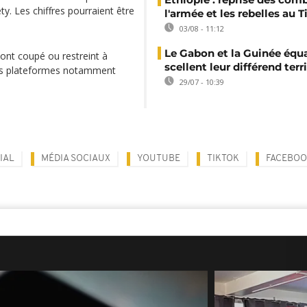
ety. Les chiffres pourraient être
l'armée et les rebelles au T
03/08 - 11:12
Le Gabon et la Guinée équa
 ont coupé ou restreint à
scellent leur différend terri
aines plateformes notamment
29/07 - 10:39
IAL
MÉDIA SOCIAUX
YOUTUBE
TIKTOK
FACEBO