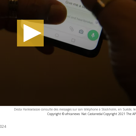
Desta Haileselassie consulte des messages sur son téléphone à Stockholm, en Suède, l
Copyright © africanews
Nat Castaneda/Copyright 2021 The AP. 
024