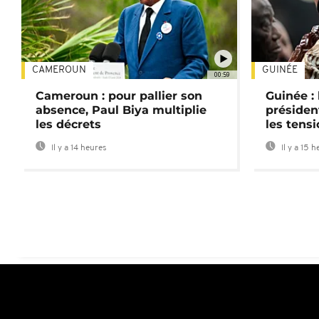
CAMEROUN
GUINÉE
00:59
Cameroun : pour pallier son
Guinée :
absence, Paul Biya multiplie
préside
les décrets
les tensi
Il y a 14 heures
Il y a 15 