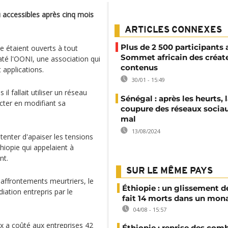
 accessibles après cinq mois
ARTICLES CONNEXES
Plus de 2 500 participants 
 étaient ouverts à tout
Sommet africain des créat
até l'OONI, une association qui
contenus
t applications.
30/01 - 15:49
l fallait utiliser un réseau
Sénégal : après les heurts, 
ecter en modifiant sa
coupure des réseaux socia
mal
13/08/2024
 tenter d'apaiser les tensions
hiopie qui appelaient à
nt.
SUR LE MÊME PAYS
 affrontements meurtriers, le
Éthiopie : un glissement de
iation entrepris par le
fait 14 morts dans un mon
04/08 - 15:57
x a coûté aux entreprises 42
Éthiopie : reprise des com