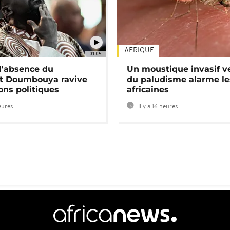
AFRIQUE
01:05
 l'absence du
Un moustique invasif v
nt Doumbouya ravive
du paludisme alarme les
ons politiques
africaines
heures
Il y a 16 heures