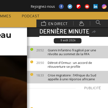
Rejoignez-nous
AMMES
PODCAST
EN DIRECT
DERNIÈRE MINUTE
eau
5 août 2026
Gianni Infantino fragilisé par une
20:52
révolte au sommet de la FIFA
Détroit d'Ormuz : un accord de
20:50
réouverture se profile
Crise migratoire : l’Afrique du Sud
18:33
appelle à une réponse africaine
PUBLICITÉ