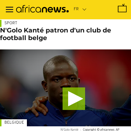
Passer
au
contenu
principal
SPORT
N'Golo Kanté patron d'un club de
football belge
BELGIQUE
N'Golo Kanté
-
Copyright © africanews
AP