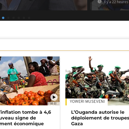
Il y a 22 heures
YOWERI MUSEVENI
00:51
’inflation tombe à 4,6
L’Ouganda autorise le
uveau signe de
déploiement de troupes
ement économique
Gaza