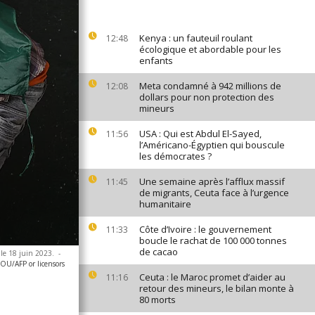
Kenya : un fauteuil roulant
12:48
écologique et abordable pour les
enfants
Meta condamné à 942 millions de
12:08
dollars pour non protection des
mineurs
USA : Qui est Abdul El-Sayed,
11:56
l’Américano-Égyptien qui bouscule
les démocrates ?
Une semaine après l’afflux massif
11:45
de migrants, Ceuta face à l’urgence
humanitaire
Côte d’Ivoire : le gouvernement
11:33
boucle le rachat de 100 000 tonnes
de cacao
, le 18 juin 2023.
-
OU/AFP or licensors
Ceuta : le Maroc promet d’aider au
11:16
retour des mineurs, le bilan monte à
80 morts