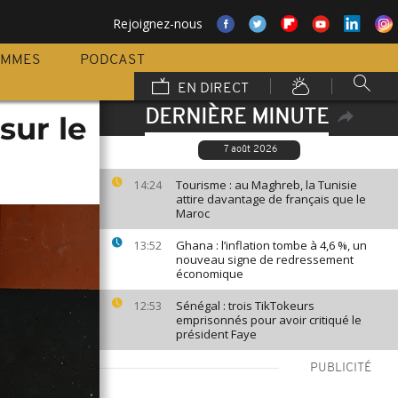
Rejoignez-nous
AMMES
PODCAST
EN DIRECT
DERNIÈRE MINUTE
sur le
7 août 2026
Tourisme : au Maghreb, la Tunisie
14:24
attire davantage de français que le
Maroc
Ghana : l’inflation tombe à 4,6 %, un
13:52
nouveau signe de redressement
économique
Sénégal : trois TikTokeurs
12:53
emprisonnés pour avoir critiqué le
président Faye
PUBLICITÉ