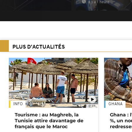
Il y a 1 heure
PLUS D'ACTUALITÉS
INFO
GHANA
01:01
Tourisme : au Maghreb, la
Ghana : l
Tunisie attire davantage de
%, un no
français que le Maroc
redress