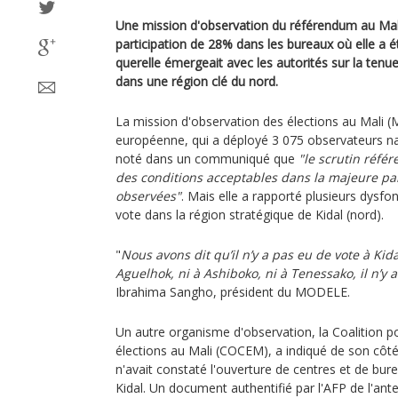
Une mission d'observation du référendum au Mali 
participation de 28% dans les bureaux où elle a é
querelle émergeait avec les autorités sur la tenu
dans une région clé du nord.
La mission d'observation des élections au Mali 
européenne, qui a déployé 3 075 observateurs nati
noté dans un communiqué que
"le scrutin référ
des conditions acceptables dans la majeure part
observées"
. Mais elle a rapporté plusieurs dysf
vote dans la région stratégique de Kidal (nord).
"
Nous avons dit qu’il n’y a pas eu de vote à Kidal
Aguelhok, ni à Ashiboko, ni à Tenessako, il n’y 
Ibrahima Sangho, président du MODELE.
Un autre organisme d'observation, la Coalition p
élections au Mali (COCEM), a indiqué de son côt
n'avait constaté l'ouverture de centres et de bur
Kidal. Un document authentifié par l'AFP de l'ante