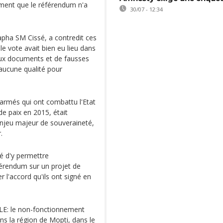
ement que le référendum n'a
30/07 - 12:34
apha SM Cissé, a contredit ces
 vote avait bien eu lieu dans
 faux documents et de fausses
 aucune qualité pour
 armés qui ont combattu l'Etat
de paix en 2015, était
enjeu majeur de souveraineté,
.
é d'y permettre
férendum sur un projet de
r l'accord qu'ils ont signé en
ELE: le non-fonctionnement
ns la région de Mopti, dans le