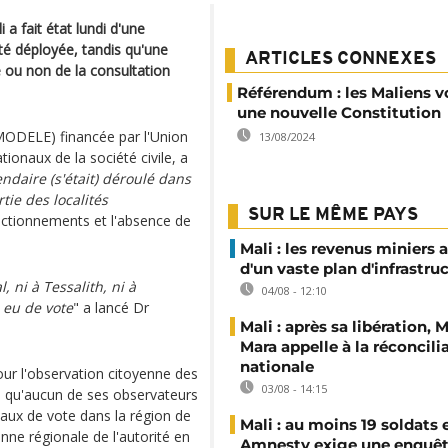
a fait état lundi d'une
té déployée, tandis qu'une
ARTICLES CONNEXES
e ou non de la consultation
Référendum : les Maliens v
une nouvelle Constitution
(MODELE) financée par l'Union
13/08/2024
onaux de la société civile, a
endaire (s'était) déroulé dans
ie des localités
SUR LE MÊME PAYS
onctionnements et l'absence de
Mali : les revenus miniers 
d'un vaste plan d'infrastru
, ni à Tessalith, ni à
04/08 - 12:10
a eu de vote
" a lancé Dr
Mali : après sa libération,
Mara appelle à la réconcili
nationale
our l'observation citoyenne des
03/08 - 14:15
é qu'aucun de ses observateurs
eaux de vote dans la région de
Mali : au moins 19 soldats 
nne régionale de l'autorité en
Amnesty exige une enquê