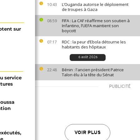
L’Ouganda autorise le déploiement
10:43
de troupes à Gaza
FIFA : La CAF réaffirme son soutien à
08:59
Infantino, l’UEFA maintient son
otent sur
boycott
RDC : la peur d’Ebola détourne les
07:17
habitants des hôpitaux
6 août 2026
Bénin : l'ancien président Patrice
22:48
Talon élu à la tête du Sénat
au service
ctures
PUBLICITÉ
 Moussa
ation
exécutés,
VOIR PLUS
te