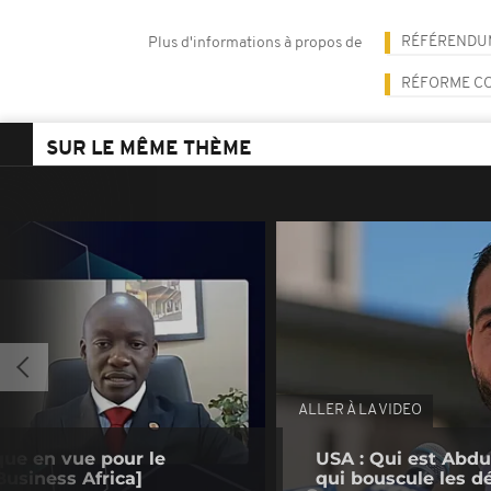
RÉFÉRENDU
Plus d'informations à propos de
RÉFORME C
SUR LE MÊME THÈME
ALLER À LA VIDEO
que en vue pour le
USA : Qui est Abdu
usiness Africa]
qui bouscule les d