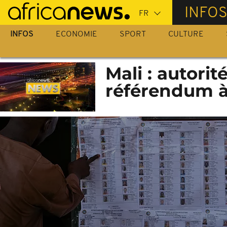
Passer
INFO
au
contenu
INFOS
ECONOMIE
SPORT
CULTURE
principal
Mali : autorit
référendum à