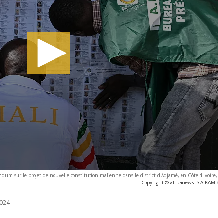
érendum sur le projet de nouvelle constitution malienne dans le district d'Adjamé, en Côte d'Ivoire
Copyright © africanews
SIA KAMB
024