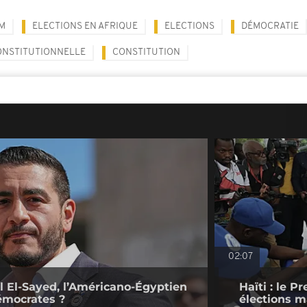
M
ELECTIONS EN AFRIQUE
ELECTIONS
DÉMOCRATIE
ONSTITUTIONNELLE
CONSTITUTION
02:07
l El-Sayed, l’Américano-Égyptien
Haïti : le P
émocrates ?
élections ma