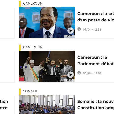
CAMEROUN
Cameroun : la cr
d'un poste de vic
e de
président adopt
07/04 - 12:36
Parlement
00:55
CAMEROUN
Cameroun : le
Parlement débat 
e
création d'un po
03/04 - 12:02
vice-président
02:17
SOMALIE
tion
Somalie : la nouv
ntre
Constitution ado