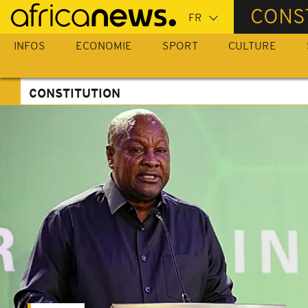
Passer
CONS
au
contenu
INFOS
ECONOMIE
SPORT
CULTURE
principal
CONSTITUTION