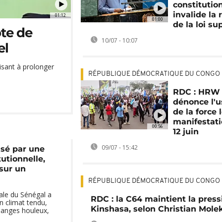
constitutio
invalide la
01:12
01:00
de la loi s
te de
10/07 - 10:07
el
sant à prolonger
RÉPUBLIQUE DÉMOCRATIQUE DU CONGO
RDC : HRW
dénonce l'
de la force 
manifestat
00:56
12 juin
09/07 - 15:42
lisé par une
utionnelle,
sur un
RÉPUBLIQUE DÉMOCRATIQUE DU CONGO
ale du Sénégal a
RDC : la C64 maintient la press
n climat tendu,
Kinshasa, selon Christian Mole
anges houleux,