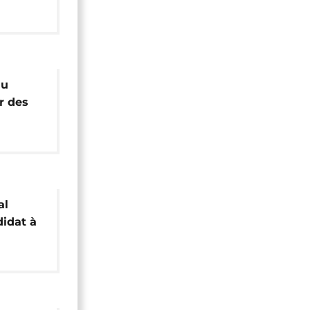
 au
l
au
r des
al
idat à
ntielle