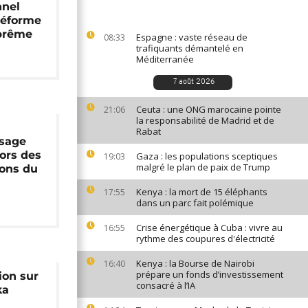
nnel
 réforme
uprême
Espagne : vaste réseau de
08:33
trafiquants démantelé en
Méditerranée
7 août 2026
Ceuta : une ONG marocaine pointe
21:06
la responsabilité de Madrid et de
Rabat
usage
lors des
Gaza : les populations sceptiques
19:03
malgré le plan de paix de Trump
ions du
Kenya : la mort de 15 éléphants
17:55
dans un parc fait polémique
Crise énergétique à Cuba : vivre au
16:55
rythme des coupures d'électricité
Kenya : la Bourse de Nairobi
16:40
prépare un fonds d’investissement
ion sur
consacré à l’IA
ka