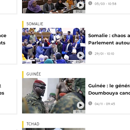
les députés élus
05/03 - 10:58
suffrage universe
01:22
SOMALIE
nce
Somalie : chaos 
nts
Parlement autou
amendements
29/01 - 10:10
"
constitutionnels
01:23
GUINÉE
t
Guinée : le génér
es
Doumbouya cand
l'élection préside
04/11 - 09:45
01:11
TCHAD