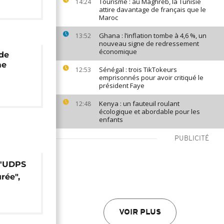
Tourisme : au Maghreb, la Tunisie
14:24
attire davantage de français que le
Maroc
Ghana : l’inflation tombe à 4,6 %, un
13:52
nouveau signe de redressement
économique
 de
me
Sénégal : trois TikTokeurs
12:53
emprisonnés pour avoir critiqué le
président Faye
Kenya : un fauteuil roulant
12:48
écologique et abordable pour les
enfants
PUBLICITÉ
 l'UDPS
rée",
penge
VOIR PLUS