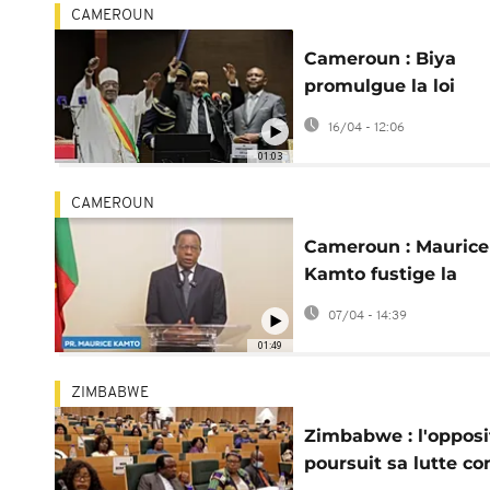
CAMEROUN
Cameroun : Biya
promulgue la loi
rétablissant le post
16/04 - 12:06
vice-président
01:03
CAMEROUN
Cameroun : Maurice
Kamto fustige la
création du poste d
07/04 - 14:39
vice-président
01:49
ZIMBABWE
Zimbabwe : l'opposi
poursuit sa lutte co