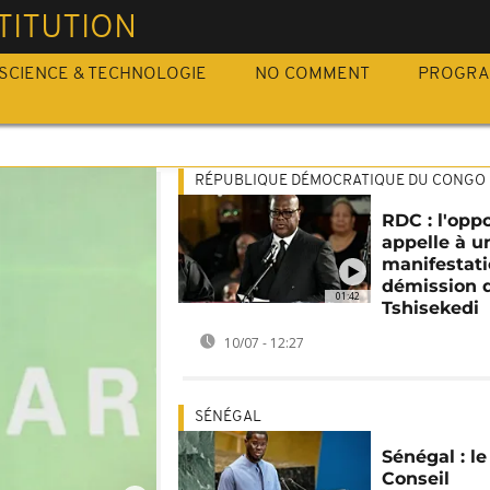
TITUTION
SCIENCE & TECHNOLOGIE
NO COMMENT
PROGR
RÉPUBLIQUE DÉMOCRATIQUE DU CONGO
RDC : l'opp
appelle à u
manifestati
démission 
01:42
Tshisekedi
10/07 - 12:27
SÉNÉGAL
Sénégal : le
Conseil