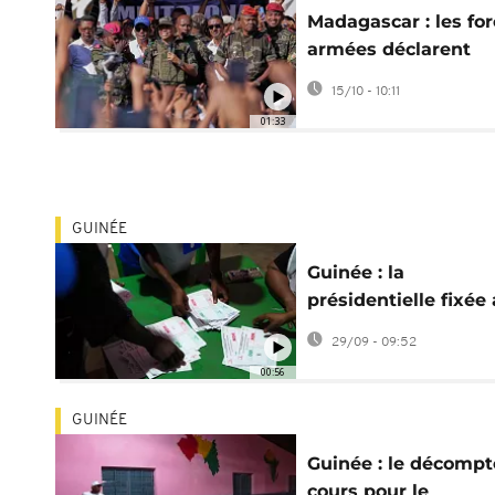
Madagascar : les fo
armées déclarent
prendre le pouvoir
15/10 - 10:11
01:33
GUINÉE
Guinée : la
présidentielle fixée
28 décembre,
29/09 - 09:52
Doumbouya éligible
00:56
GUINÉE
Guinée : le décompt
cours pour le