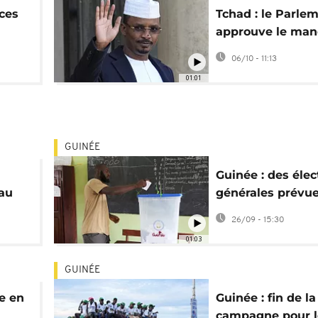
rces
Tchad : le Parle
approuve le man
présidentiel
06/10 - 11:13
renouvelable de 
01:01
GUINÉE
Guinée : des élec
 au
générales prévu
fin 2025
26/09 - 15:30
01:03
GUINÉE
e en
Guinée : fin de la
campagne pour l