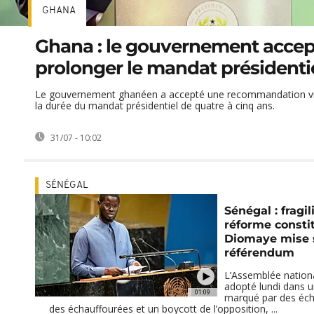
GHANA
Ghana : le gouvernement accep
prolonger le mandat présidenti
Le gouvernement ghanéen a accepté une recommandation vi
la durée du mandat présidentiel de quatre à cinq ans.
31/07 - 10:02
SÉNÉGAL
Sénégal : fragi
réforme constit
Diomaye mise 
référendum
L’Assemblée nation
adopté lundi dans u
01:09
marqué par des éch
des échauffourées et un boycott de l’opposition, ...