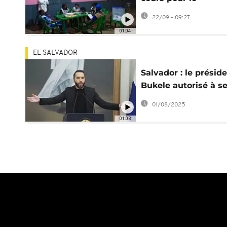
référendum
22/09 - 09:27
constitutionnel
01:04
EL SALVADOR
Salvador : le présid
Bukele autorisé à s
représenter
01/08/2025
indéfiniment
01:03