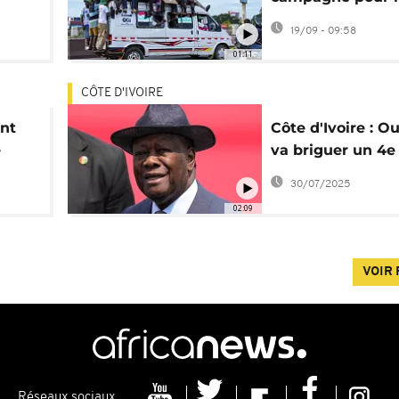
référendum
19/09 - 09:58
constitutionnel
01:11
CÔTE D'IVOIRE
ent
Côte d'Ivoire : O
e
va briguer un 4e
mandat présiden
30/07/2025
02:09
VOIR 
Réseaux sociaux