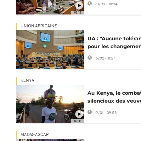
une réforme
20/03 - 10:34
constitutionnelle
02:12
UNION AFRICAINE
UA : "Aucune toléra
pour les changeme
de pouvoir
16/02 - 11:27
anticonstitutionnels
KENYA
Au Kenya, le comba
silencieux des veuv
dépouillées de leurs
12/01 - 09:53
droits
02:32
MADAGASCAR