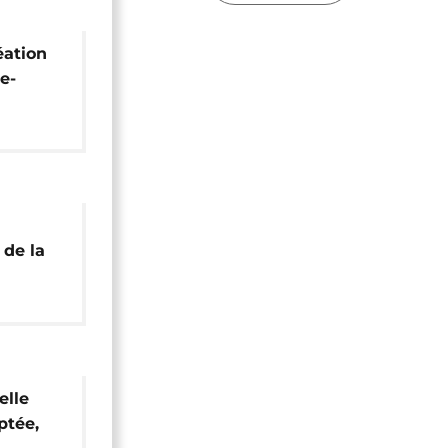
éation
e-
ée au
de la
ste de
elle
ptée,