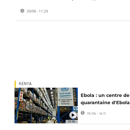
30/06 - 11:29
KENYA
Ebola : un centre de
quarantaine d'Ebola
destiné aux Améric
19/06 - 16:11
fait débat
01:58