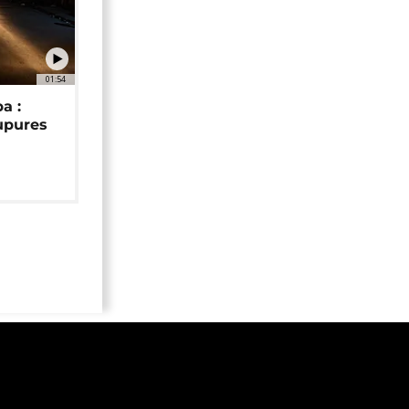
01:54
a :
upures