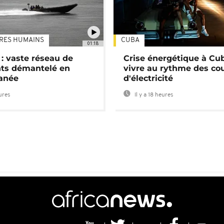
TRES HUMAINS
CUBA
01:18
: vaste réseau de
Crise énergétique à Cub
nts démantelé en
vivre au rythme des co
anée
d'électricité
eures
Il y a 18 heures