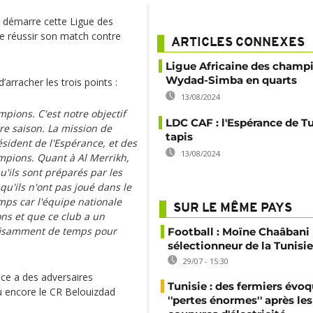
t démarre cette Ligue des
de réussir son match contre
ARTICLES CONNEXES
Ligue Africaine des champi
Wydad-Simba en quarts
arracher les trois points :
13/08/2024
ions. C'est notre objectif
LDC CAF : l'Espérance de T
tre saison. La mission de
tapis
sident de l'Espérance, et des
13/08/2024
mpions. Quant à Al Merrikh,
u'ils sont préparés par les
qu'ils n'ont pas joué dans le
ps car l'équipe nationale
SUR LE MÊME PAYS
ns et que ce club a un
uffisamment de temps pour
Football : Moïne Chaâban
sélectionneur de la Tunisie
29/07 - 15:30
ace a des adversaires
Tunisie : des fermiers évo
u encore le CR Belouizdad
''pertes énormes'' après les