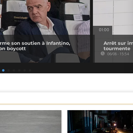
01:00
irme son soutien à Infantino,
Arrêt sur i
on boycott
tourmente
06/08 - 15:54