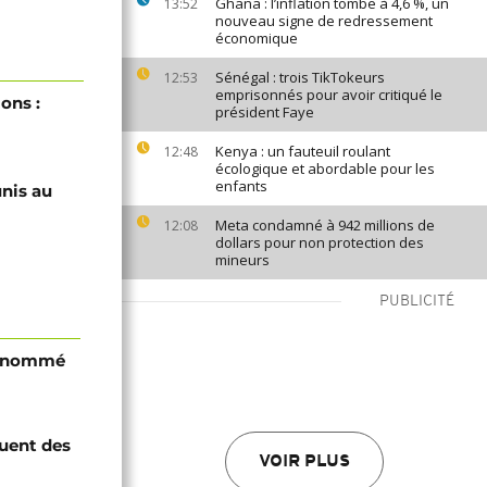
Ghana : l’inflation tombe à 4,6 %, un
13:52
nouveau signe de redressement
économique
Sénégal : trois TikTokeurs
12:53
emprisonnés pour avoir critiqué le
ons :
président Faye
Kenya : un fauteuil roulant
12:48
écologique et abordable pour les
enfants
unis au
Meta condamné à 942 millions de
12:08
dollars pour non protection des
mineurs
PUBLICITÉ
i nommé
quent des
VOIR PLUS