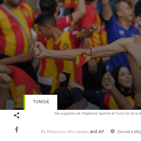
TUNISIE
Volume
Des supporters de l'Espérance Sportive de Tunis lors de la
90%
and AP
Dernière MAJ
By Rédaction Africanews