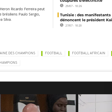
coupures d'électricité
29/07 - 10:26
 Heron Ricardo Ferreira peut
 brésiliens Paulo Sergio,
Tunisie : des manifestants
 Silva.
dénoncent le président Kaï
27/07 - 10:20
CAINE DES CHAMPIONS
FOOTBALL
FOOTBALL AFRICAIN
CHAMPIONS