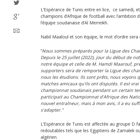
L’Espérance de Tunis entre en lice, ce samedi, e
champions d’Afrique de football avec l’ambition 
l’équipe soudanaise d’Al Merreikh.
Nabil Maaloul et son équipe, le mot d’ordre sera d’
‘’
Nous sommes préparés pour la Ligue des Champ
Depuis le 25 juillet (2022), jour du début de no
notre équipe et celle de M. Hamdi Maarouf, pré
supporters sera de remporter la Ligue des cha
nous les étudions. Ils sont prêts, nous voyons q
matches amicaux qu'ils ont disputés. Il est vrai 
championnat soudanais pendant un certain tem
participait au Championnat d'Afrique des Natio
nouvel entraîneur, mais à mon avis, il a eu s
s'adapter."
L’Espérance de Tunis est affectée au groupe D f
redoutables tels que les Egyptiens de Zamalek o
algérien.