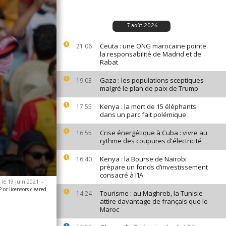
7 août 2026
Ceuta : une ONG marocaine pointe
21:06
la responsabilité de Madrid et de
Rabat
Gaza : les populations sceptiques
19:03
malgré le plan de paix de Trump
Kenya : la mort de 15 éléphants
17:55
dans un parc fait polémique
Crise énergétique à Cuba : vivre au
16:55
rythme des coupures d'électricité
Kenya : la Bourse de Nairobi
16:40
prépare un fonds d’investissement
consacré à l’IA
, le 19 juin 2021
-
or licensors
-
cleared
Tourisme : au Maghreb, la Tunisie
14:24
attire davantage de français que le
Maroc