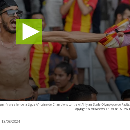
 demi-finale aller de la Ligue Africaine de Champions contre Al-Ahly au Stade Olympique de Radès
Copyright © africanews
FETHI BELAID/AFP 
:
13/08/2024