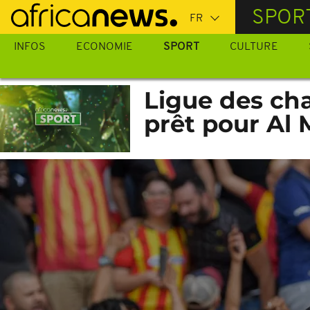
Passer
SPOR
au
contenu
INFOS
ECONOMIE
SPORT
CULTURE
principal
Ligue des cha
prêt pour Al 