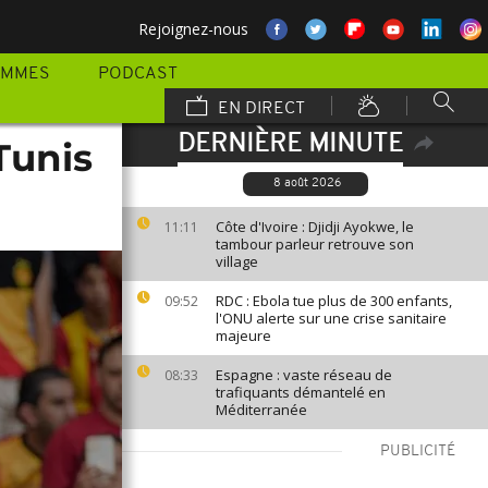
Rejoignez-nous
AMMES
PODCAST
EN DIRECT
DERNIÈRE MINUTE
Tunis
8 août 2026
Côte d'Ivoire : Djidji Ayokwe, le
11:11
tambour parleur retrouve son
village
RDC : Ebola tue plus de 300 enfants,
09:52
l'ONU alerte sur une crise sanitaire
majeure
Espagne : vaste réseau de
08:33
trafiquants démantelé en
Méditerranée
PUBLICITÉ