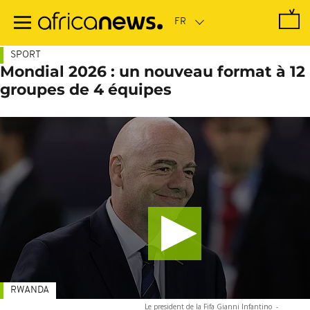
Passer
au
contenu
principal
SPORT
Mondial 2026 : un nouveau format à 12
groupes de 4 équipes
RWANDA
Le president de la Fifa Gianni Infantino
-