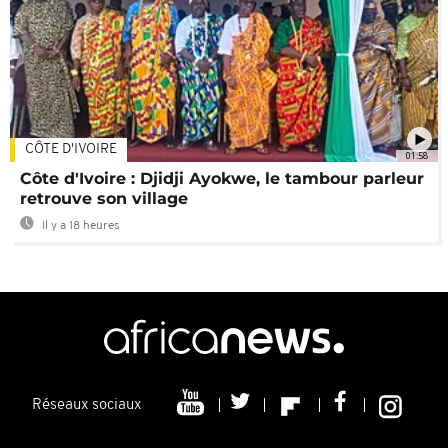
CÔTE D'IVOIRE
01:58
Côte d'Ivoire : Djidji Ayokwe, le tambour parleur
retrouve son village
Il y a 18 heures
Réseaux sociaux