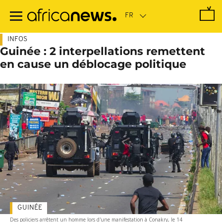
Passer
au
contenu
principal
INFOS
Guinée : 2 interpellations remettent
en cause un déblocage politique
GUINÉE
Des policiers arrêtent un homme lors d'une manifestation à Conakry, le 14