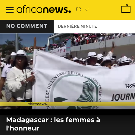
Passer
au
contenu
principal
NO COMMENT
DERNIÈRE MINUTE
0
seconds
Madagascar : les femmes à
of
0
l'honneur
seconds