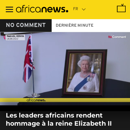
Passer
au
contenu
principal
NO COMMENT
DERNIÈRE MINUTE
0
seconds
Les leaders africains rendent
of
0
hommage à la reine Elizabeth II
seconds