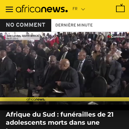
Passer
au
contenu
principal
NO COMMENT
DERNIÈRE MINUTE
0
seconds
Afrique du Sud : funérailles de 21
of
0
adolescents morts dans une
seconds