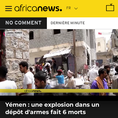
Passer
au
contenu
principal
NO COMMENT
DERNIÈRE MINUTE
0
seconds
Yémen : une explosion dans un
of
0
dépôt d'armes fait 6 morts
seconds