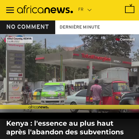
Passer
au
contenu
principal
NO COMMENT
DERNIÈRE MINUTE
0
seconds
Kenya : l'essence au plus haut
of
0
après l'abandon des subventions
seconds