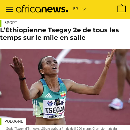
Passer
au
contenu
principal
SPORT
L’Éthiopienne Tsegay 2e de tous les
temps sur le mile en salle
POLOGNE
Gudaf Tsegay, d'Éthiopie, célèbre après la finale de 5 000 m aux Championnats du