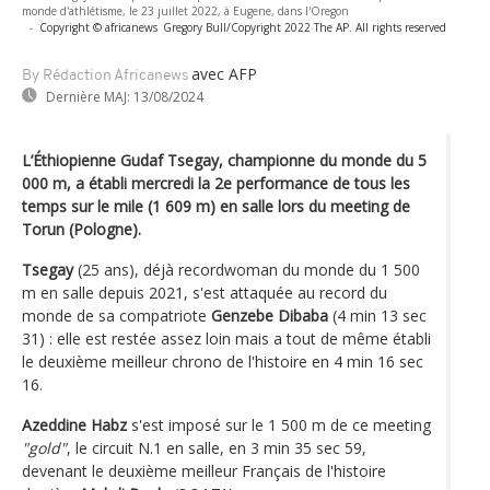
monde d'athlétisme, le 23 juillet 2022, à Eugene, dans l'Oregon
-
Copyright © africanews
Gregory Bull/Copyright 2022 The AP. All rights reserved
avec AFP
By Rédaction Africanews
Dernière MAJ:
13/08/2024
L’Éthiopienne Gudaf Tsegay, championne du monde du 5
000 m, a établi mercredi la 2e performance de tous les
temps sur le mile (1 609 m) en salle lors du meeting de
Torun (Pologne).
Tsegay
(25 ans), déjà recordwoman du monde du 1 500
m en salle depuis 2021, s'est attaquée au record du
monde de sa compatriote
Genzebe Dibaba
(4 min 13 sec
31) : elle est restée assez loin mais a tout de même établi
le deuxième meilleur chrono de l'histoire en 4 min 16 sec
16.
Azeddine Habz
s'est imposé sur le 1 500 m de ce meeting
"gold"
, le circuit N.1 en salle, en 3 min 35 sec 59,
devenant le deuxième meilleur Français de l'histoire