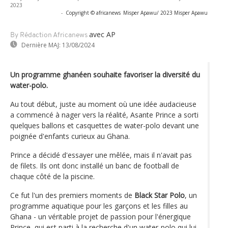
2023
-
Copyright © africanews
Misper Apawu/ 2023 Misper Apawu
avec AP
By Rédaction Africanews
Dernière MAJ:
13/08/2024
Un programme ghanéen souhaite favoriser la diversité du
water-polo.
Au tout début, juste au moment où une idée audacieuse
a commencé à nager vers la réalité, Asante Prince a sorti
quelques ballons et casquettes de water-polo devant une
poignée d'enfants curieux au Ghana.
Prince a décidé d'essayer une mêlée, mais il n'avait pas
de filets. Ils ont donc installé un banc de football de
chaque côté de la piscine.
Ce fut l'un des premiers moments de
Black Star Polo
, un
programme aquatique pour les garçons et les filles au
Ghana - un véritable projet de passion pour l'énergique
Prince, qui est parti à la recherche d'un water-polo qui lui