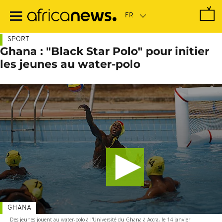
Passer
au
contenu
principal
SPORT
Ghana : "Black Star Polo" pour initier
les jeunes au water-polo
GHANA
Des jeunes jouent au water-polo à l'Université du Ghana à Accra, le 14 janvier