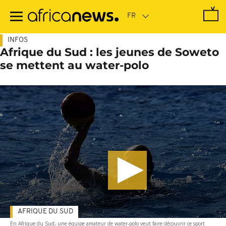
Passer
au
contenu
principal
INFOS
Afrique du Sud : les jeunes de Soweto
se mettent au water-polo
AFRIQUE DU SUD
En Afrique du Sud, une équipe amateur de water-polo veut faire découvrir ce sport