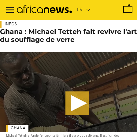
Passer
au
contenu
principal
INFOS
Ghana : Michael Tetteh fait revivre l'art
du soufflage de verre
GHANA
Michael Tetteh a fondé l’entreprise familiale il y a plus de dix ans. Il est l’un des