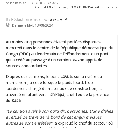
de Tshikapa, en RDC, le 28 juillet 2017
-
Copyright © africanews
JUNIOR D. KANNAH/AFP or licensors
avec AFP
By Rédaction Africanews
Dernière MAJ:
13/08/2024
Au moins cinq personnes étaient portées disparues
mercredi dans le centre de la République démocratique du
Congo (RDC) au lendemain de l'effondrement d'un pont
qui a cédé au passage d'un camion, a-t-on appris de
sources concordantes.
D'après des témoins, le pont
Lovua
, sur la rivière du
même nom, a cédé lorsque le poids lourd, trop
lourdement chargé de matériaux de construction, l'a
traversé en allant vers
Tshikapa
, chef-lieu de la province
du
Kasaï
.
"Le camion avait à son bord dix personnes. L'une d'elles
a refusé de traverser à bord de cet engin mais les
autres se sont entêtées"
, a expliqué le chef du secteur où