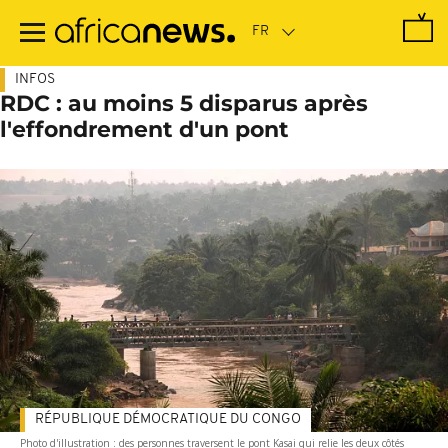
Passer
au
contenu
principal
INFOS
RDC : au moins 5 disparus après
l'effondrement d'un pont
RÉPUBLIQUE DÉMOCRATIQUE DU CONGO
Photo d'illustration : des personnes traversent le pont Kasai qui relie les deux côtés