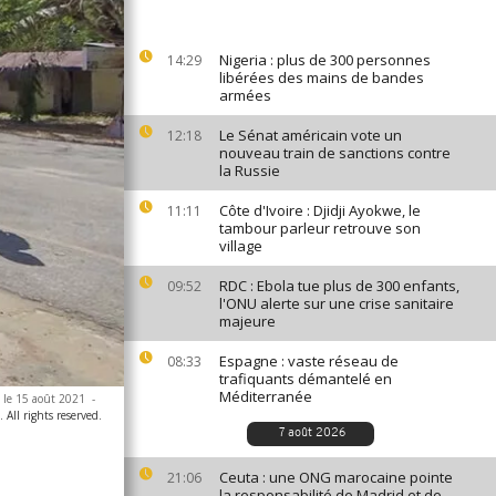
Nigeria : plus de 300 personnes
14:29
libérées des mains de bandes
armées
Le Sénat américain vote un
12:18
nouveau train de sanctions contre
la Russie
Côte d'Ivoire : Djidji Ayokwe, le
11:11
tambour parleur retrouve son
village
RDC : Ebola tue plus de 300 enfants,
09:52
l'ONU alerte sur une crise sanitaire
majeure
Espagne : vaste réseau de
08:33
trafiquants démantelé en
Méditerranée
, le 15 août 2021
-
All rights reserved.
7 août 2026
Ceuta : une ONG marocaine pointe
21:06
la responsabilité de Madrid et de