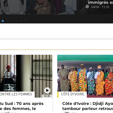
immigrés e
04/08 - 15:35
ONTRE LES FEMMES
CÔTE D'IVOIRE
02:30
du Sud : 70 ans après
Côte d'Ivoire : Djidji Ay
e des femmes, le
tambour parleur retrou