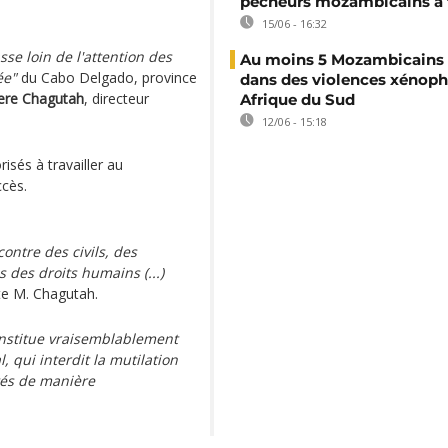
pêcheurs mozambicains à 
15/06 - 16:32
se loin de l'attention des
Au moins 5 Mozambicains 
ée"
du Cabo Delgado, province
dans des violences xénop
ere Chagutah
, directeur
Afrique du Sud
12/06 - 15:18
isés à travailler au
ccès.
contre des civils, des
s des droits humains (...)
te M. Chagutah.
onstitue vraisemblablement
, qui interdit la mutilation
ités de manière