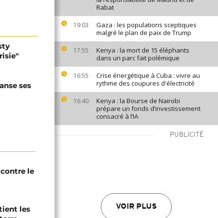
Rabat
Gaza : les populations sceptiques
19:03
malgré le plan de paix de Trump
sty
Kenya : la mort de 15 éléphants
17:55
isie"
dans un parc fait polémique
Crise énergétique à Cuba : vivre au
16:55
rythme des coupures d'électricité
anse ses
Kenya : la Bourse de Nairobi
16:40
prépare un fonds d’investissement
consacré à l’IA
PUBLICITÉ
contre le
VOIR PLUS
tient les