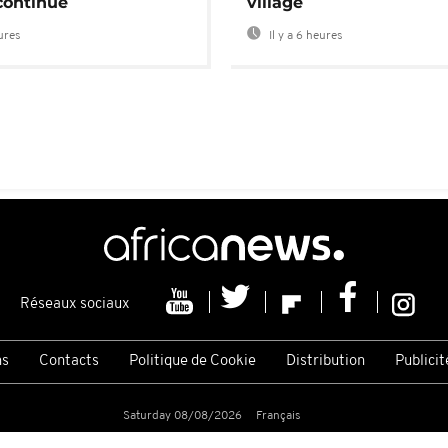
continue
village
eures
Il y a 6 heures
Réseaux sociaux
ns
Contacts
Politique de Cookie
Distribution
Publicit
Saturday 08/08/2026