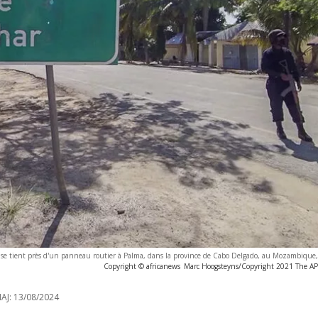
is se tient près d'un panneau routier à Palma, dans la province de Cabo Delgado, au Mozambique
Copyright © africanews
Marc Hoogsteyns/Copyright 2021 The AP. 
AJ:
13/08/2024