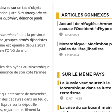
davres sur un tas d'objets
onne juste
"un aperçu de ce
ARTICLES CONNEXES
e oubliée"
, dénonce jeudi
Accueil de réfugiés : Amne
accuse l'Occident "d'hypocr
 commises"
dans la province
13/08/2024
 de
groupes armés djihadistes
Mozambique : Mocimboa p
ine est épaulée depuis 2021
plaies de l'ère jihadiste
irme l'ONG dans un
13/08/2024
ales déployées au
Mozambique
 annoncé de son côté l'armée
SUR LE MÊME PAYS
La Russie veut soutenir le
Mozambique dans sa lutte 
terrorisme
t qui dateraient de novembre,
10/07 - 10:25
r des cadavres dans un feu où
liquide sur la dépouille.
La crise du carburant main
s, regardent et filment la