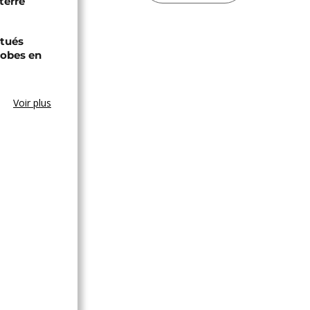
terre
tués
hobes en
Voir plus