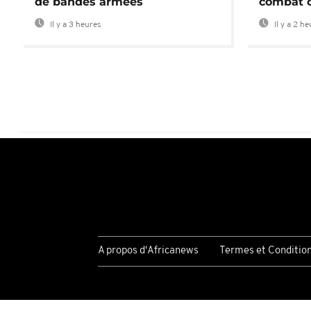
de bandes armées
combat 
Il y a 3 heures
Il y a 2 h
A propos d'Africanews
Termes et Conditio