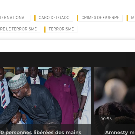
TERNATIONAL
CABO DELGADO
CRIMES DE GUERRE
M
RE LE TERRORISME
TERRORISME
00:56
300 personnes libérées des mains
Amnesty met