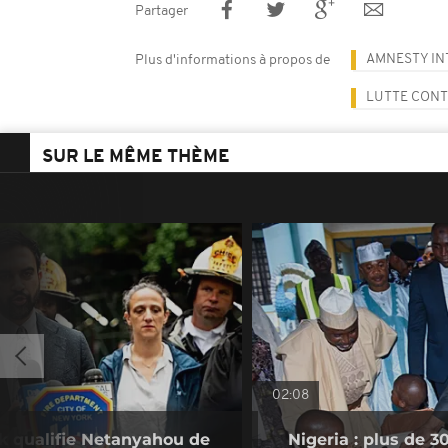
Partager
AMNESTY IN
Plus d'informations à propos de
LUTTE CONT
SUR LE MÊME THÈME
02:08
k qualifie Netanyahou de
Nigeria : plus de 