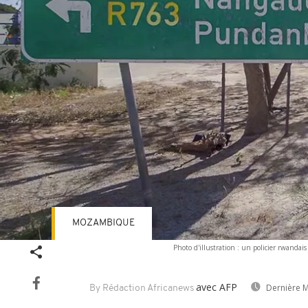
MOZAMBIQUE
Photo d'illustration : un policier rwanda
avec AFP
Dernière M
By Rédaction Africanews