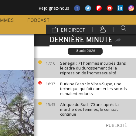
Rejoignez-nous
AMMES
PODCAST
EN DIRECT
DERNIÈRE MINUTE
8 août 2026
Sénégal : 71 hommes inculpés dans
17:10
le cadre du durcissement de la
répression de l’homosexualité
Burkina Faso : le Vibra-Signe, une
16:37
technique qui fait danser les sourds
et malentendants
Afrique du Sud : 70 ans après la
15:43
marche des femmes, le combat
continue
PUBLICITÉ