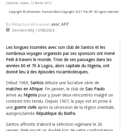
Libreville, Gabon, 12 février 2012
-
Copyright © africanews
Francois Mori/Copyright 2021 The AP. All rights reserved.
avec AFP
By Rédaction Africanews
Dernière MAJ:
13/08/2024
Les longues tournées avec son club de Santos et les
nombreux voyages organisés par ses sponsors ont mené
Pelé à travers le monde. Trois de ses passages dans les
années 60 et 70 à Lagos, alors capitale du Nigeria, ont
donné lieu à des épisodes rocambolesques.
Début 1969,
Santos
débute une lucrative série de
matches en Afrique
. Fin janvier, le club de
Sao Paulo
arrive au
Nigeria
pour y jouer deux rencontres malgré un
contexte très tendu. Depuis 1967, le pays est en proie à
une
guerre civile
après la sécession de la région orientale,
autoproclamée
République du Biafra
.
Santos affronte d'abord la sélection nigériane le 26
janvier. Pelé inscrit un doublé lors de cette confrontation