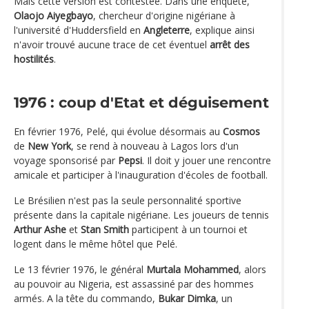
Mais cette version est contestée. Dans une enquête,
Olaojo Aiyegbayo
, chercheur d'origine nigériane à
l'université d'Huddersfield en
Angleterre
, explique ainsi
n'avoir trouvé aucune trace de cet éventuel
arrêt des
hostilités
.
1976 : coup d'Etat et déguisement
En février 1976, Pelé, qui évolue désormais au
Cosmos
de
New York
, se rend à nouveau à Lagos lors d'un
voyage sponsorisé par
Pepsi
. Il doit y jouer une rencontre
amicale et participer à l'inauguration d'écoles de football.
Le Brésilien n'est pas la seule personnalité sportive
présente dans la capitale nigériane. Les joueurs de tennis
Arthur Ashe
et
Stan Smith
participent à un tournoi et
logent dans le même hôtel que Pelé.
Le 13 février 1976, le général
Murtala Mohammed
, alors
au pouvoir au Nigeria, est assassiné par des hommes
armés. A la tête du commando,
Bukar Dimka
, un