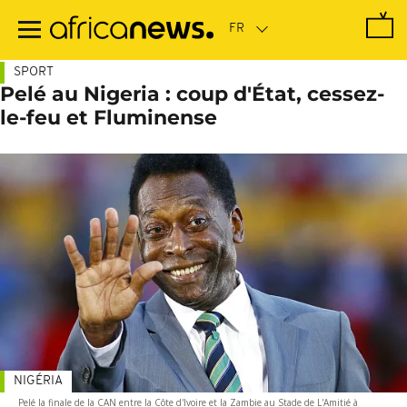
Passer
au
contenu
principal
SPORT
Pelé au Nigeria : coup d'État, cessez-
le-feu et Fluminense
NIGÉRIA
Pelé la finale de la CAN entre la Côte d'Ivoire et la Zambie au Stade de L'Amitié à