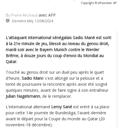
Copyright © africanews
AP
avec AFP
By Pierre Michaud
Dernière MAJ:
13/08/2024
L'attaquant international sénégalais Sadio Mané est sorti
à la 21e minute de jeu, blessé au niveau du genou droit,
mardi soir avec le Bayern Munich contre le Werder
Brême, à douze jours du coup d'envoi du Mondial au
Qatar.
Touché au genou droit sur un duel peu après le quart
d'heure,
Sadio Man
é s'est allongé sur la pelouse et a
tenté de poursuivre la rencontre après avoir été soigné
quelques minutes, avant de faire signe à son entraîneur
Julian Nagelsmann
, de le remplacer.
L'international allemand
Leroy Sané
est entré à sa place
pour cette 14e journée de Bundesliga, l'avant-dernière
avant le départ pour la Coupe du monde au Qatar (20
novembre-18 décembre).