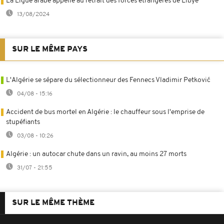
La Ligue arabe appelle au retrait des forces étrangères de Libye
13/08/2024
SUR LE MÊME PAYS
L'Algérie se sépare du sélectionneur des Fennecs Vladimir Petković
04/08 - 15:16
Accident de bus mortel en Algérie : le chauffeur sous l'emprise de
stupéfiants
03/08 - 10:26
Algérie : un autocar chute dans un ravin, au moins 27 morts
31/07 - 21:55
SUR LE MÊME THÈME