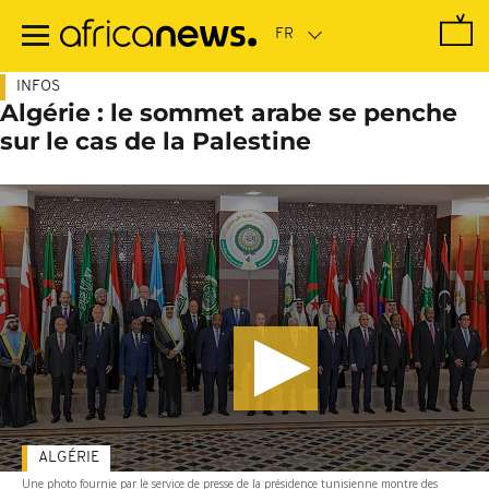
Passer
au
contenu
principal
INFOS
Algérie : le sommet arabe se penche
sur le cas de la Palestine
ALGÉRIE
Une photo fournie par le service de presse de la présidence tunisienne montre des